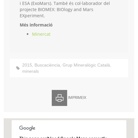
i ESA (ExoMars). També és col·laborador del
projecte BIOMEX: BIOlogy and Mars
EXperiment.
Més informació
Minercat
2015
,
Buscaciència
,
Grup Mineralògic Català
,
minerals
IMPRIMEIX