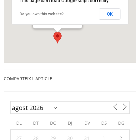
This page can't load Google Maps correctly.
Institut d’Estudis Catalans
OK
Do you own this website?
Carrer del Carme, 47
Barcelona
COMPARTEIX L'ARTICLE
DL
DT
DC
DJ
DV
DS
DG
27
28
29
30
31
1
2