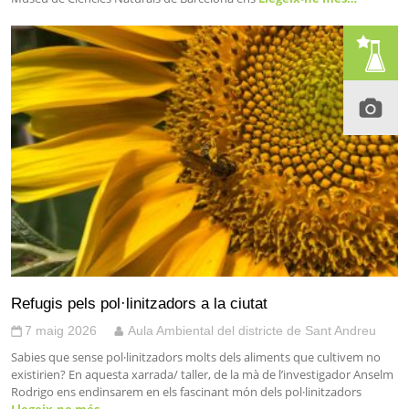
Refugis pels pol·linitzadors a la ciutat
7 maig 2026
Aula Ambiental del districte de Sant Andreu
Sabies que sense pol·linitzadors molts dels aliments que cultivem no
existirien? En aquesta xarrada/ taller, de la mà de l’investigador Anselm
Rodrigo ens endinsarem en els fascinant món dels pol·linitzadors
Llegeix-ne més…