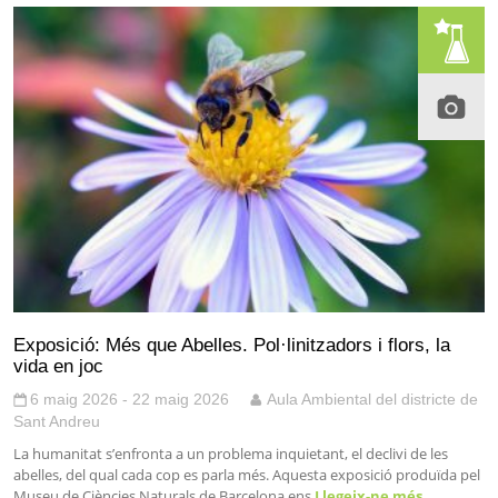
Exposició: Més que Abelles. Pol·linitzadors i flors, la
vida en joc
6 maig 2026 - 22 maig 2026
Aula Ambiental del districte de
Sant Andreu
La humanitat s’enfronta a un problema inquietant, el declivi de les
abelles, del qual cada cop es parla més. Aquesta exposició produïda pel
Museu de Ciències Naturals de Barcelona ens
Llegeix-ne més…