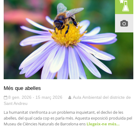
Més que abelles
8 gen. 2026 - 15 març 2026
Aula Ambiental del districte de
Sant Andreu
La humanitat s’enfronta a un problema inquietant, el declivi de les
abelles, del qual cada cop es parla més. Aquesta exposició produïda pel
Museu de Ciències Naturals de Barcelona ens
Llegeix-ne més…