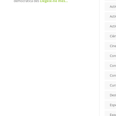
democràtica des
Llegeix-ne més…
Acti
Acti
Acti
Ciè
Cin
Con
Con
Con
Cur
Des
Esp
Exp