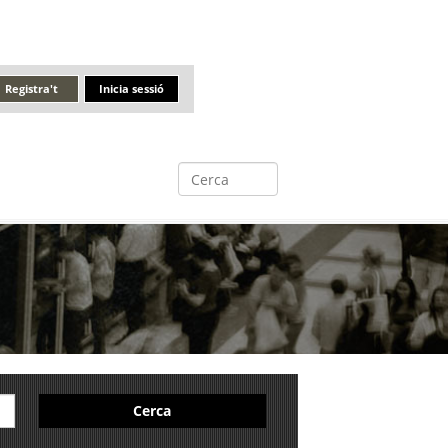
Registra't
Inicia sessió
Cerca