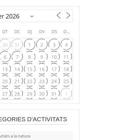
DT
DC
DJ
DV
DS
DG
30
31
1
2
3
4
6
7
8
9
10
11
13
14
15
16
17
18
20
21
22
23
24
25
27
28
29
30
31
1
EGORIES D'ACTIVITATS
vitats a la natura