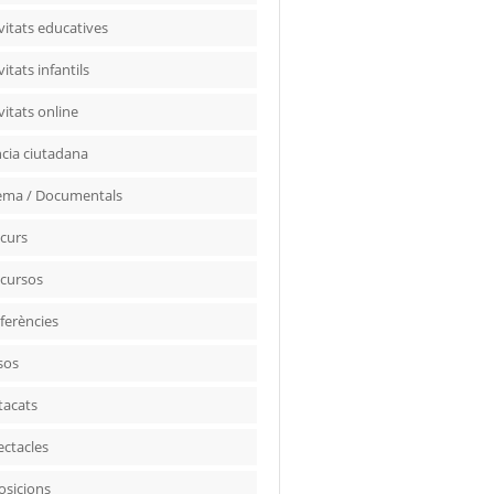
vitats educatives
vitats infantils
vitats online
ncia ciutadana
ema / Documentals
curs
cursos
ferències
sos
tacats
ectacles
osicions