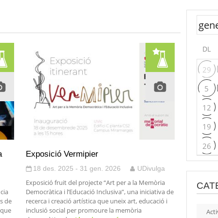
DL
29
5
12
19
26
a
Exposició Vermipier
18 des. 2025 - 31 gen. 2026
UDivulga
Exposició fruit del projecte “Art per a la Memòria
CAT
ncia
Democràtica i l’Educació Inclusiva”, una iniciativa de
s de
recerca i creació artística que uneix art, educació i
 que
inclusió social per promoure la memòria
Acti