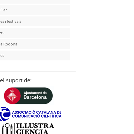
liar
es i festivals
ers
la Rodona
tes
el suport de: