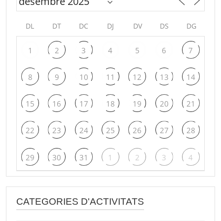
DL
DT
DC
DJ
DV
DS
DG
1
2
3
4
5
6
7
8
9
10
11
12
13
14
15
16
17
18
19
20
21
22
23
24
25
26
27
28
29
30
31
1
2
3
4
CATEGORIES D'ACTIVITATS