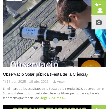
Observació Solar pública (Festa de la Ciència)
18 abr. 2025 - 19 abr. 2026
Aster
En el marc de les activitats de la Festa de la ciència 2026, observarem el
Sol amb telescopis proveïts de diferents filtres per poder captar els
fenòmens que tenen lloc
Llegeix-ne més…