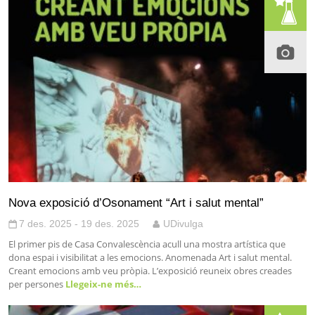
Nova exposició d’Osonament “Art i salut mental”
7 des. 2025 - 19 des. 2025
UDivulga
El primer pis de Casa Convalescència acull una mostra artística que
dona espai i visibilitat a les emocions. Anomenada Art i salut mental.
Creant emocions amb veu pròpia. L’exposició reuneix obres creades
per persones
Llegeix-ne més…