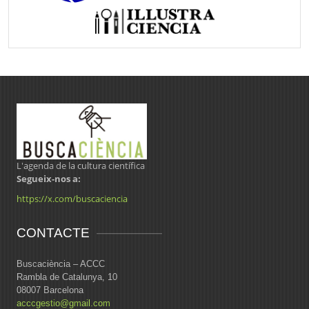
L'agenda de la cultura científica
Segueix-nos a:
https://x.com/buscaciencia
CONTACTE
Buscaciència – ACCC
Rambla de Catalunya, 10
08007 Barcelona
acccgestio@gmail.com