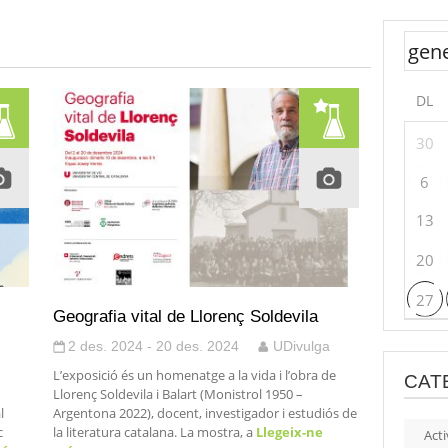
DL
30
6
13
20
27
Geografia vital de Llorenç Soldevila
2 des. 2024 - 20 des. 2024
UDivulga
L’exposició és un homenatge a la vida i l’obra de
CAT
Llorenç Soldevila i Balart (Monistrol 1950 –
l
Argentona 2022), docent, investigador i estudiós de
c
la literatura catalana. La mostra, a
Llegeix-ne
Acti