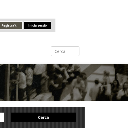
Registra't
Inicia sessió
Cerca