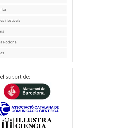
liar
es i festivals
ers
la Rodona
tes
el suport de: