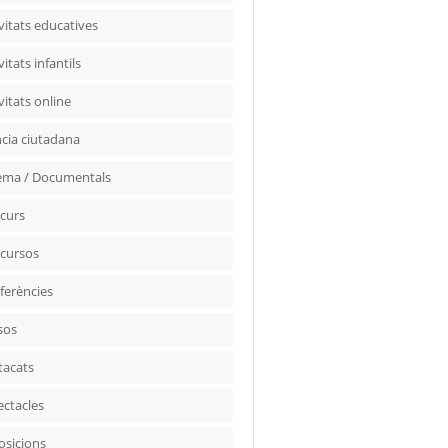
vitats educatives
vitats infantils
vitats online
ncia ciutadana
ema / Documentals
curs
cursos
ferències
sos
tacats
ectacles
osicions