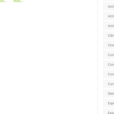
més…
més…
Acti
Acti
Acti
Ciè
Cin
Con
Con
Con
Cur
Des
Esp
Exp