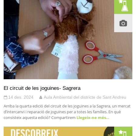
El circuit de les joguines- Sagrera
14 des. 2024
Aula Ambiental del districte de Sant Andreu
Arriba la quarta edició del circuit de les joguines a la Sagrera, un mercat
d’intercanvi i reparació de joguines per a totes les famílies. En què
consisteix aquesta edició? Compartirem
Llegeix-ne més…