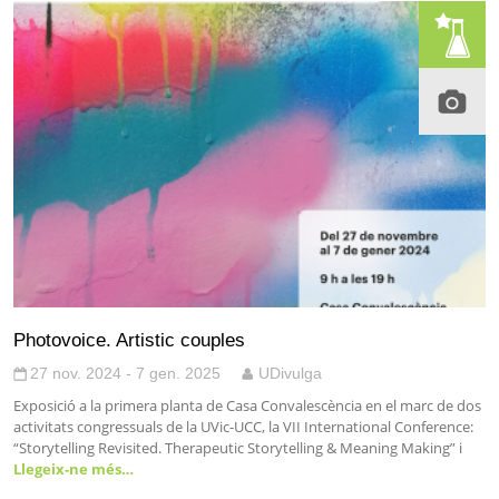
Photovoice. Artistic couples
27 nov. 2024 - 7 gen. 2025
UDivulga
Exposició a la primera planta de Casa Convalescència en el marc de dos
activitats congressuals de la UVic-UCC, la VII International Conference:
“Storytelling Revisited. Therapeutic Storytelling & Meaning Making” i
Llegeix-ne més…