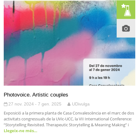
Photovoice. Artistic couples
27 nov. 2024 - 7 gen. 2025
UDivulga
Exposició a la primera planta de Casa Convalescència en el marc de dos
activitats congressuals de la UVic-UCC, la VII International Conference:
“Storytelling Revisited. Therapeutic Storytelling & Meaning Making” i
Llegeix-ne més…