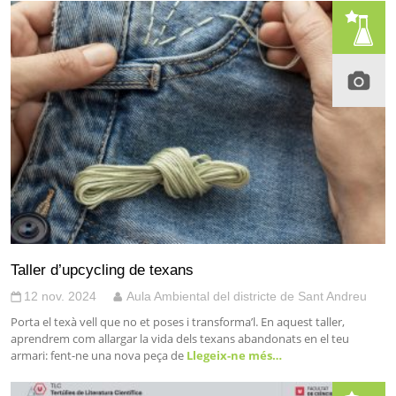
Taller d’upcycling de texans
12 nov. 2024
Aula Ambiental del districte de Sant Andreu
Porta el texà vell que no et poses i transforma’l. En aquest taller,
aprendrem com allargar la vida dels texans abandonats en el teu
armari: fent-ne una nova peça de
Llegeix-ne més…