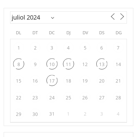
DL
DT
DC
DJ
DV
DS
DG
1
2
3
4
5
6
7
8
9
10
11
12
13
14
15
16
17
18
19
20
21
22
23
24
25
26
27
28
31
1
2
3
4
29
30