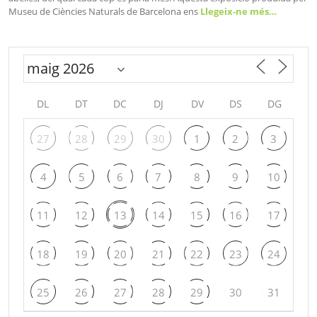
Museu de Ciències Naturals de Barcelona ens
Llegeix-ne més…
DL
DT
DC
DJ
DV
DS
DG
27
28
29
30
1
2
3
4
5
6
7
8
9
10
11
12
13
14
15
16
17
18
19
20
21
22
23
24
25
26
27
28
29
30
31