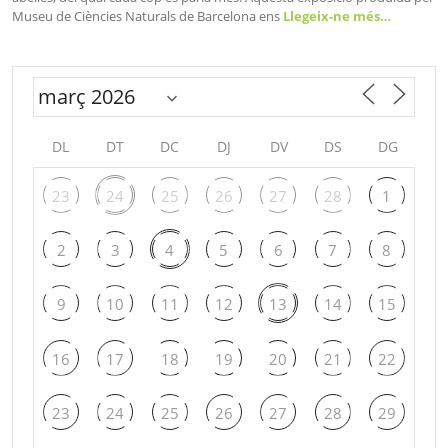
Museu de Ciències Naturals de Barcelona ens
Llegeix-ne més…
DL
DT
DC
DJ
DV
DS
DG
23
24
25
26
27
28
1
2
3
4
5
6
7
8
9
10
11
12
13
14
15
16
17
18
19
20
21
22
23
24
25
26
27
28
29