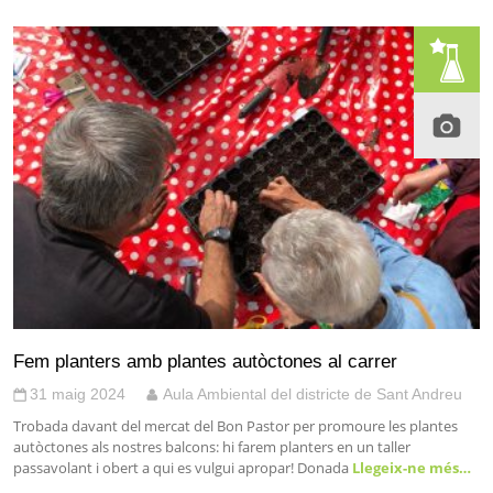
Fem planters amb plantes autòctones al carrer
31 maig 2024
Aula Ambiental del districte de Sant Andreu
Trobada davant del mercat del Bon Pastor per promoure les plantes
autòctones als nostres balcons: hi farem planters en un taller
passavolant i obert a qui es vulgui apropar! Donada
Llegeix-ne més…