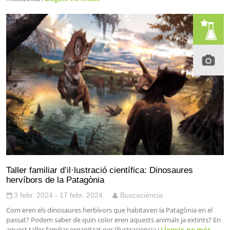
Taller familiar d’il·lustració científica: Dinosaures
hervíbors de la Patagònia
3 febr. 2024 - 17 febr. 2024
Buscaciència
Com eren els dinosaures herbívors que habitaven la Patagònia en el
passat? Podem saber de quin color eren aquests animals ja extints? En
aquest taller familiar organitzat per Illustraciencia i
Llegeix-ne més…