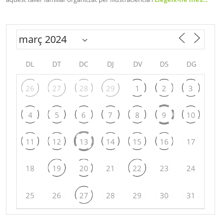
DL
DT
DC
DJ
DV
DS
DG
26
27
28
29
1
2
3
4
5
6
7
8
9
10
11
12
13
14
15
16
17
18
19
20
21
22
23
24
25
26
27
28
29
30
31