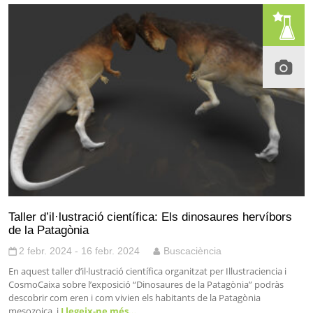
Taller d’il·lustració científica: Els dinosaures hervíbors
de la Patagònia
2 febr. 2024 - 16 febr. 2024
Buscaciència
En aquest taller d’il·lustració científica organitzat per Illustraciencia i
CosmoCaixa sobre l’exposició “Dinosaures de la Patagònia” podràs
descobrir com eren i com vivien els habitants de la Patagònia
mesozoica, i
Llegeix-ne més…