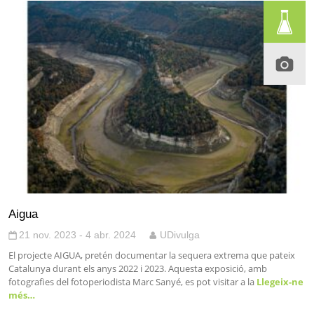
Aigua
21 nov. 2023 - 4 abr. 2024
UDivulga
El projecte AIGUA, pretén documentar la sequera extrema que pateix
Catalunya durant els anys 2022 i 2023. Aquesta exposició, amb
fotografies del fotoperiodista Marc Sanyé, es pot visitar a la
Llegeix-ne
més…