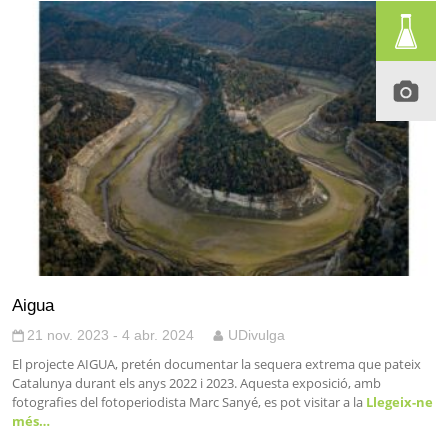
Aigua
21 nov. 2023 - 4 abr. 2024
UDivulga
El projecte AIGUA, pretén documentar la sequera extrema que pateix
Catalunya durant els anys 2022 i 2023. Aquesta exposició, amb
fotografies del fotoperiodista Marc Sanyé, es pot visitar a la
Llegeix-ne
més…