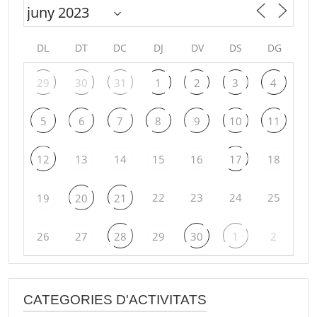
DL
DT
DC
DJ
DV
DS
DG
29
30
31
1
2
3
4
5
6
7
8
9
10
11
12
13
14
15
16
17
18
22
23
24
25
19
20
21
26
27
28
29
30
1
2
CATEGORIES D'ACTIVITATS