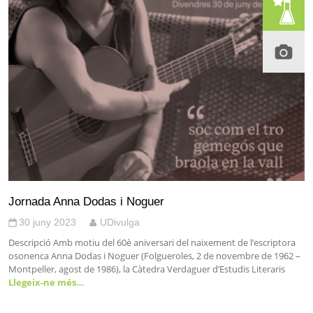
Jornada Anna Dodas i Noguer
30 juny 2023
UDivulga
Descripció Amb motiu del 60è aniversari del naixement de l’escriptora
osonenca Anna Dodas i Noguer (Folgueroles, 2 de novembre de 1962 –
Montpeller, agost de 1986), la Càtedra Verdaguer d’Estudis Literaris
Llegeix-ne més…