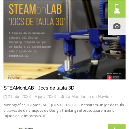
STEAMonLAB | Jocs de taula 3D
21 abr. 2023 - 9 juny 2023
La Mandarina de Newton
Monogràfic STEAMonLAB | JOCS DE TAULA 3D: crearem un joc de taula
a través de dinàmiques de Design Thinking i el prototiparem amb
l’ajuda de la impressió 3D.