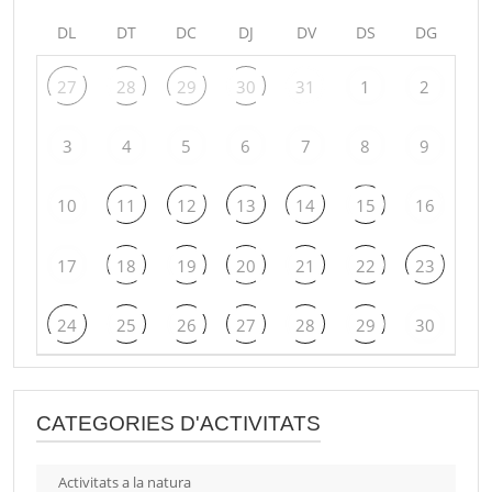
DL
DT
DC
DJ
DV
DS
DG
27
28
29
30
31
1
2
3
4
5
6
7
8
9
10
11
12
13
14
15
16
17
18
19
20
21
22
23
24
25
26
27
28
29
30
CATEGORIES D'ACTIVITATS
Activitats a la natura