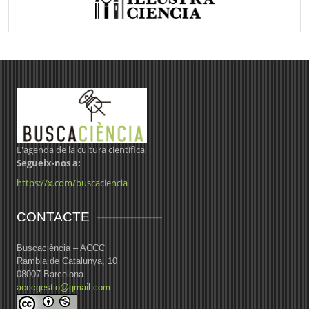
L'agenda de la cultura científica
Segueix-nos a:
https://x.com/buscaciencia
CONTACTE
Buscaciència – ACCC
Rambla de Catalunya, 10
08007 Barcelona
acccgestio@gmail.com