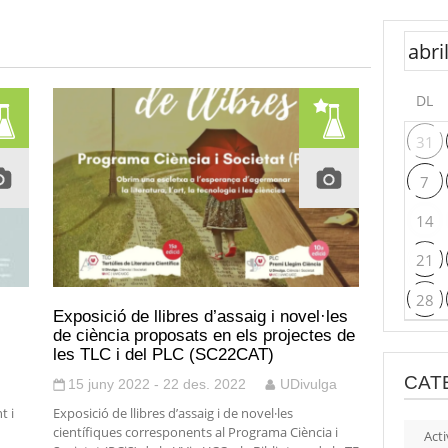
DL
31
7
14
21
28
Exposició de llibres d’assaig i novel·les
de ciència proposats en els projectes de
les TLC i del PLC (SC22CAT)
CAT
15 juny 2022 - 22 des. 2022
UDivulga
t i
Exposició de llibres d’assaig i de novel·les
científiques corresponents al Programa Ciència i
Acti