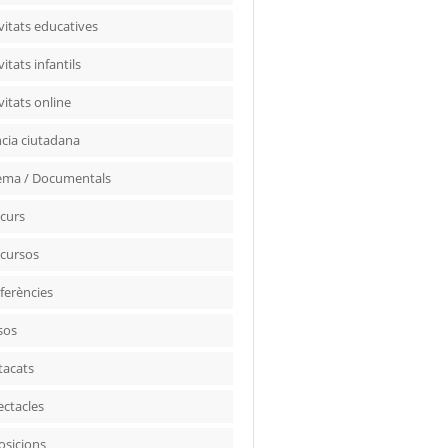
vitats educatives
vitats infantils
vitats online
ncia ciutadana
ema / Documentals
curs
cursos
ferències
sos
tacats
ectacles
osicions