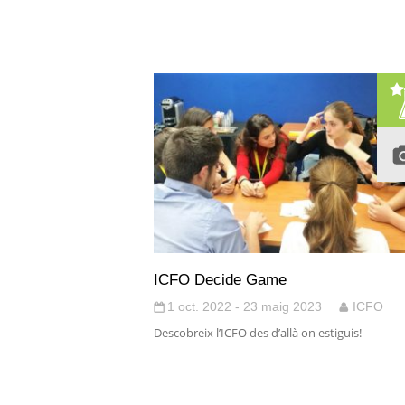
ICFO Decide Game
1 oct. 2022 - 23 maig 2023
ICFO
Descobreix l’ICFO des d’allà on estiguis!