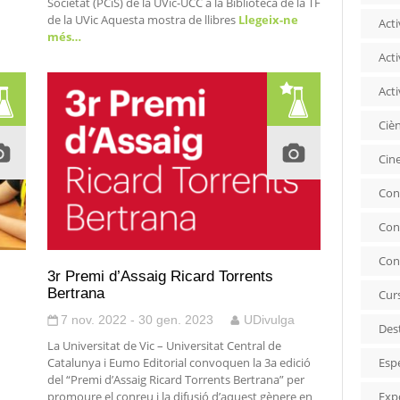
Societat (PCiS) de la UVic-UCC a la Biblioteca de la TF
de la UVic Aquesta mostra de llibres
Llegeix-ne
Acti
més…
Acti
Acti
Ciè
Cin
Con
Con
Con
3r Premi d’Assaig Ricard Torrents
Bertrana
Cur
7 nov. 2022 - 30 gen. 2023
UDivulga
Des
La Universitat de Vic – Universitat Central de
Catalunya i Eumo Editorial convoquen la 3a edició
Esp
del “Premi d’Assaig Ricard Torrents Bertrana” per
promoure el conreu i la difusió d’aquest gènere en
Exp