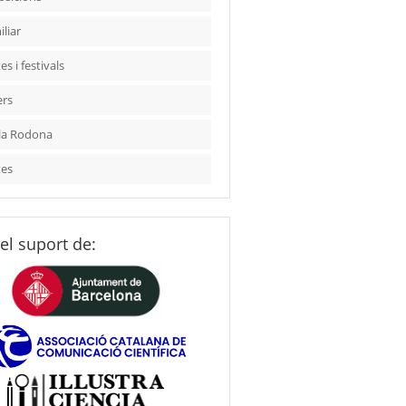
liar
es i festivals
ers
la Rodona
tes
el suport de: