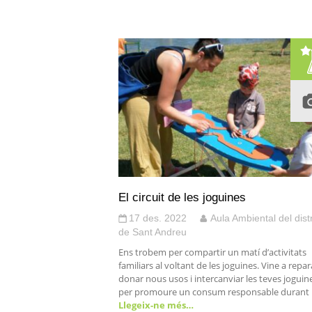
El circuit de les joguines
17 des. 2022
Aula Ambiental del distr
de Sant Andreu
Ens trobem per compartir un matí d’activitats
familiars al voltant de les joguines. Vine a repar
donar nous usos i intercanviar les teves joguin
per promoure un consum responsable durant
Llegeix-ne més…