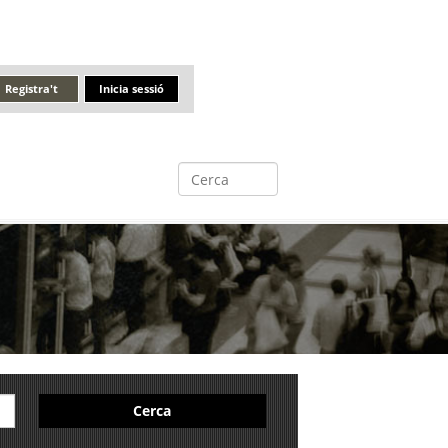
Registra't
Inicia sessió
Cerca