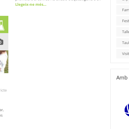
Llegeix-ne més…
Fami
Fest
Tall
Tau
Visi
Amb 
icte
ar,
es