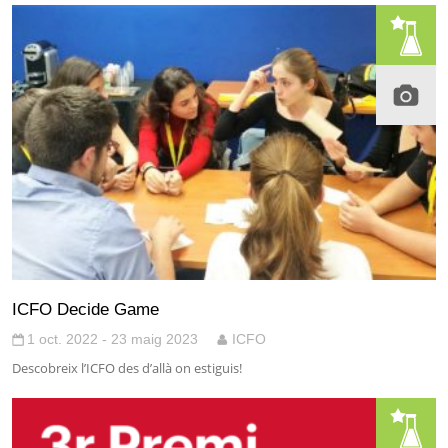
ICFO Decide Game
1 oct. 2022 - 23 maig 2023
ICFO
Descobreix l’ICFO des d’allà on estiguis!