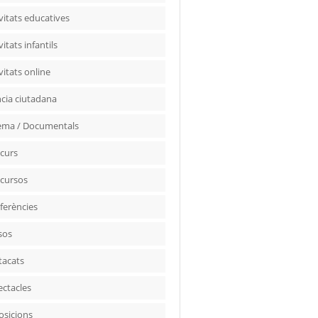
vitats educatives
vitats infantils
vitats online
ncia ciutadana
ema / Documentals
curs
cursos
ferències
sos
tacats
ectacles
osicions