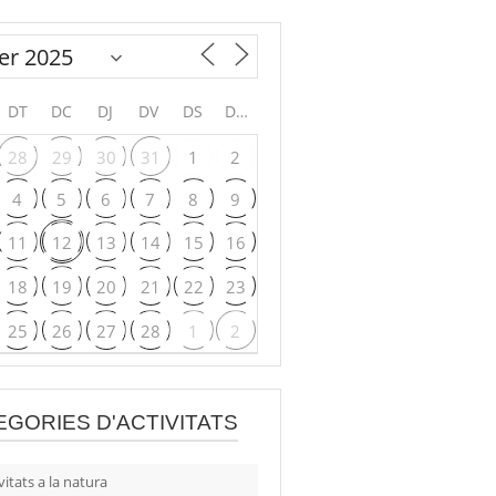
DT
DC
DJ
DV
DS
DG
28
29
30
31
1
2
4
5
6
7
8
9
11
12
13
14
15
16
18
19
20
21
22
23
25
26
27
28
1
2
EGORIES D'ACTIVITATS
vitats a la natura