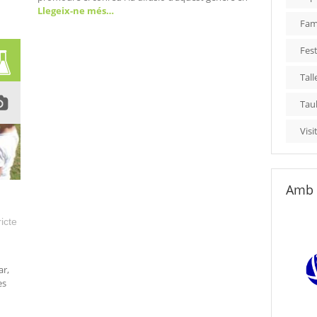
Llegeix-ne més…
Fami
Fest
Tall
Tau
Visi
Amb 
icte
ar,
es