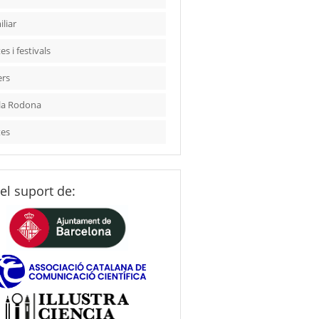
liar
es i festivals
ers
la Rodona
tes
el suport de: