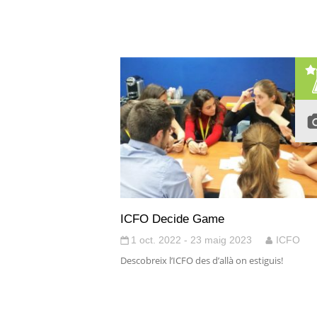
ICFO Decide Game
1 oct. 2022 - 23 maig 2023
ICFO
Descobreix l’ICFO des d’allà on estiguis!