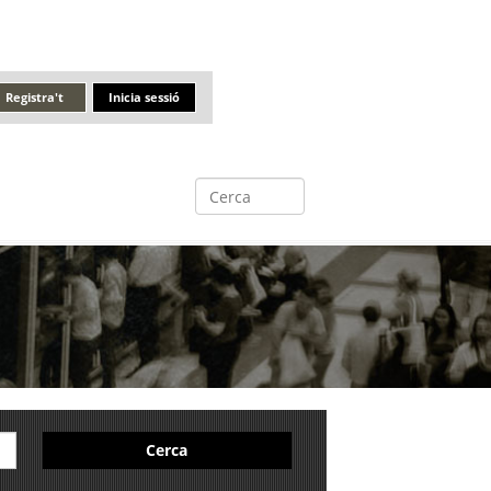
Registra't
Inicia sessió
Cerca