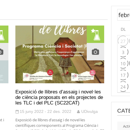
DL
27
3
10
17
24
Exposició de llibres d’assaig i novel·les
de ciència proposats en els projectes de
les TLC i del PLC (SC22CAT)
CAT
15 juny 2022 - 22 des. 2022
UDivulga
t i
Exposició de llibres d’assaig i de novel·les
científiques corresponents al Programa Ciència i
Acti