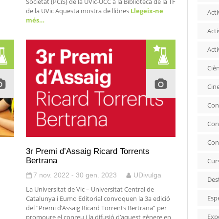
Societat (PCiS) de la UVic-UCC a la Biblioteca de la TF
de la UVic Aquesta mostra de llibres
Llegeix-ne
Acti
més…
Acti
Acti
Ciè
Cin
Con
Con
Con
3r Premi d’Assaig Ricard Torrents
Bertrana
Cur
7 nov. 2022 - 30 gen. 2023
UDivulga
Des
La Universitat de Vic – Universitat Central de
Esp
Catalunya i Eumo Editorial convoquen la 3a edició
del “Premi d’Assaig Ricard Torrents Bertrana” per
Exp
promoure el conreu i la difusió d’aquest gènere en