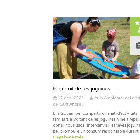
El circuit de les joguines
17 des. 2022
Aula Ambiental del distr
de Sant Andreu
Ens trobem per compartir un matí d’activitats
familiars al voltant de les joguines. Vine a repar
donar nous usos i intercanviar les teves joguin
per promoure un consum responsable durant
Llegeix-ne més…