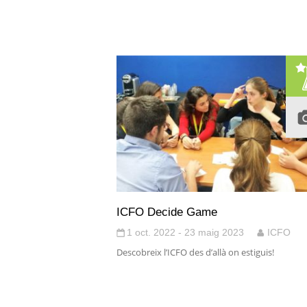
ICFO Decide Game
1 oct. 2022 - 23 maig 2023
ICFO
Descobreix l’ICFO des d’allà on estiguis!