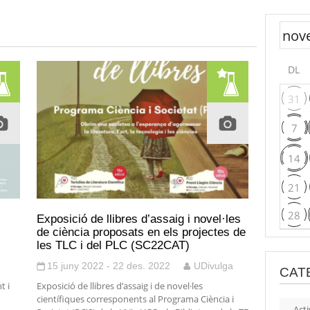
DL
31
7
14
21
28
Exposició de llibres d’assaig i novel·les
de ciència proposats en els projectes de
les TLC i del PLC (SC22CAT)
15 juny 2022 - 22 des. 2022
UDivulga
CAT
t i
Exposició de llibres d’assaig i de novel·les
científiques corresponents al Programa Ciència i
Acti