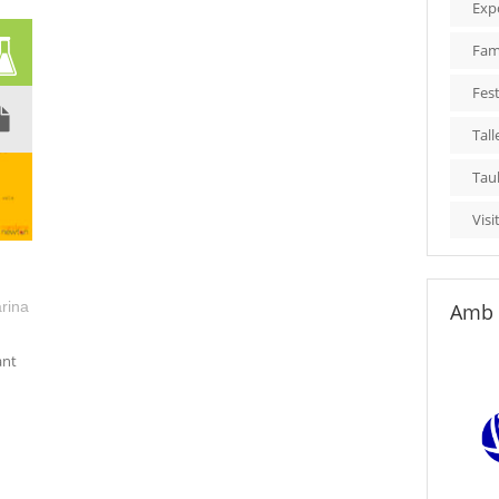
Exp
Fami
Fest
Tall
Tau
Visi
rina
Amb 
ant