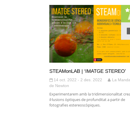
STEAMonLAB | ‘IMATGE STEREO’
14 oct. 2022 - 2 des. 2022
La Manda
de Newton
Experimentarem amb la tridimensionalitat cre
il·lusions òptiques de profunditat a partir de
fotografies estereoscòpiques.