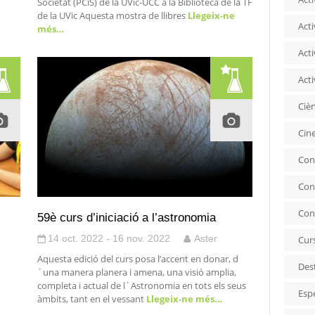
Societat (PCiS) de la UVic-UCC a la Biblioteca de la TF
de la UVic Aquesta mostra de llibres
Llegeix-ne
Acti
més…
Acti
Acti
Ciè
Cin
Con
Con
Con
59è curs d’iniciació a l’astronomia
14 oct. 2022 - 16 nov. 2022
Aster
Cur
Aquesta edició del curs posa l’accent en donar, d
Des
´una manera planera i amena, una visió amplia,
completa i actual de l´Astronomia en tots els seus
Esp
àmbits, tant en el vessant
Llegeix-ne més…