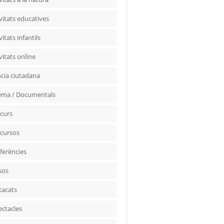
vitats educatives
vitats infantils
vitats online
ncia ciutadana
ema / Documentals
curs
cursos
ferències
sos
tacats
ectacles