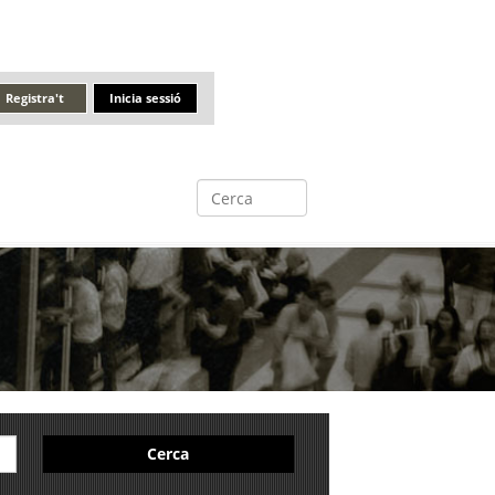
Registra't
Inicia sessió
Cerca