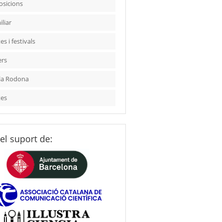
osicions
liar
es i festivals
ers
la Rodona
tes
el suport de: