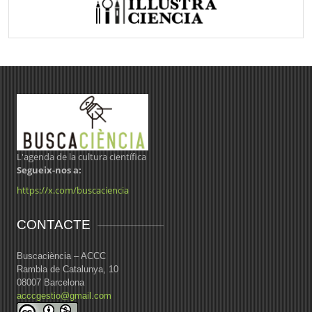
L'agenda de la cultura científica
Segueix-nos a:
https://x.com/buscaciencia
CONTACTE
Buscaciència – ACCC
Rambla de Catalunya, 10
08007 Barcelona
acccgestio@gmail.com