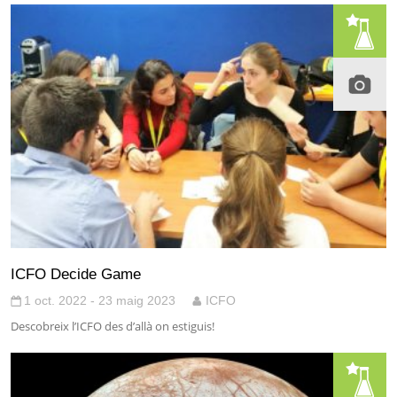
ICFO Decide Game
1 oct. 2022 - 23 maig 2023
ICFO
Descobreix l’ICFO des d’allà on estiguis!