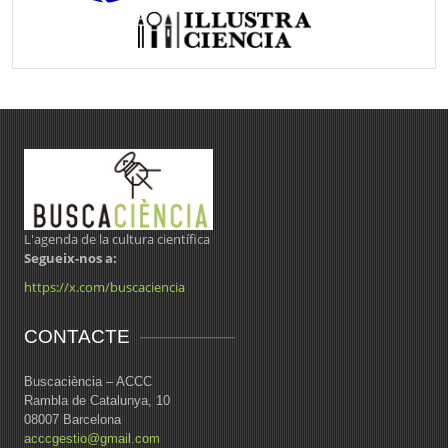
L'agenda de la cultura científica
Segueix-nos a:
https://x.com/buscaciencia
CONTACTE
Buscaciència – ACCC
Rambla de Catalunya, 10
08007 Barcelona
acccgestio@gmail.com