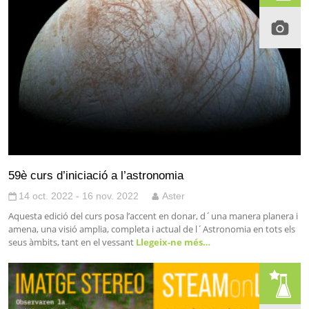
59è curs d’iniciació a l’astronomia
14 oct. 2022 - 16 nov. 2022
Aster
Aquesta edició del curs posa l’accent en donar, d´una manera planera i
amena, una visió amplia, completa i actual de l´Astronomia en tots els
seus àmbits, tant en el vessant
Llegeix-ne més…