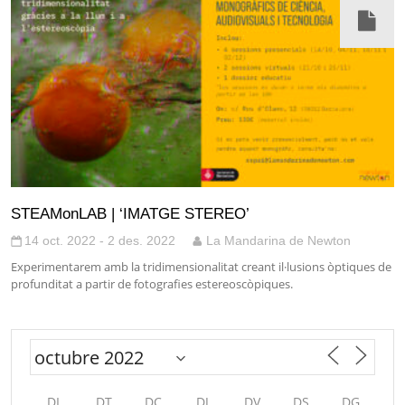
STEAMonLAB | ‘IMATGE STEREO’
14 oct. 2022 - 2 des. 2022
La Mandarina de Newton
Experimentarem amb la tridimensionalitat creant il·lusions òptiques de
profunditat a partir de fotografies estereoscòpiques.
DL
DT
DC
DJ
DV
DS
DG