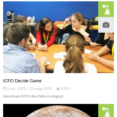
ICFO Decide Game
1 oct. 2022 - 23 maig 2023
ICFO
Descobreix l’ICFO des d’allà on estiguis!