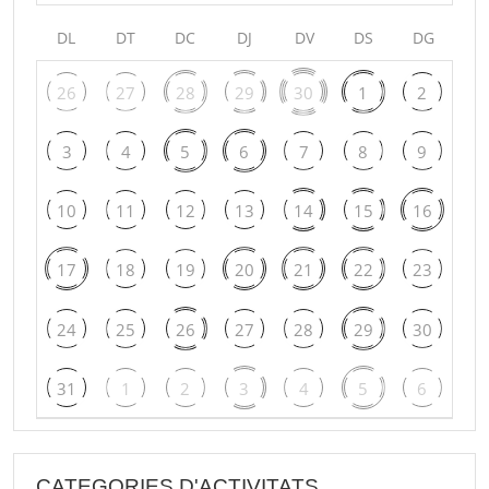
DL
DT
DC
DJ
DV
DS
DG
26
27
28
29
30
1
2
3
4
5
6
7
8
9
10
11
12
13
14
15
16
17
18
19
20
21
22
23
24
25
26
27
28
29
30
31
1
2
3
4
5
6
CATEGORIES D'ACTIVITATS