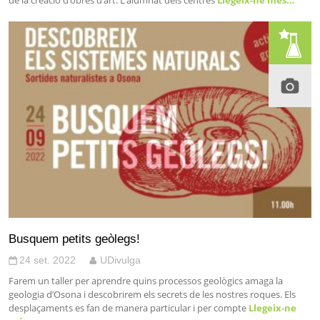
de la creació d’obres d’art. L’alumnat dels centres
Llegeix-ne més…
Busquem petits geòlegs!
24 set. 2022
UDivulga
Farem un taller per aprendre quins processos geològics amaga la
geologia d’Osona i descobrirem els secrets de les nostres roques. Els
desplaçaments es fan de manera particular i per compte
Llegeix-ne