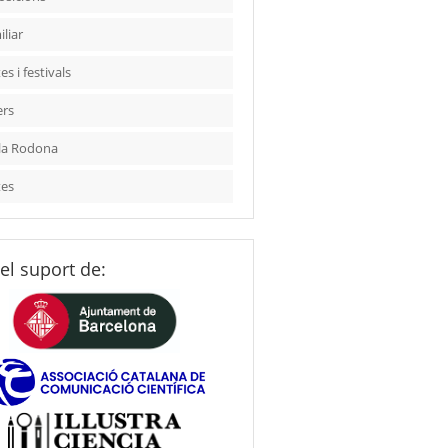
liar
es i festivals
ers
la Rodona
tes
el suport de: