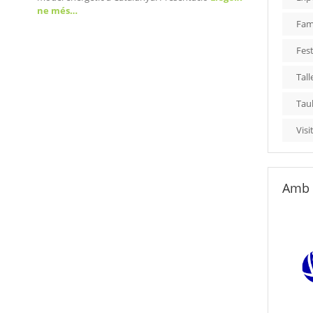
ne més…
Fami
Fest
Tall
Tau
Visi
Amb 