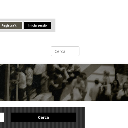
Registra't
Inicia sessió
Cerca