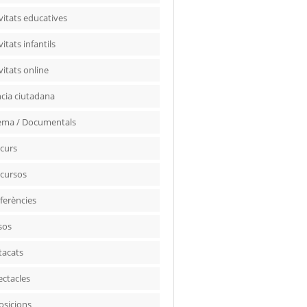
vitats educatives
vitats infantils
vitats online
ncia ciutadana
ema / Documentals
curs
cursos
ferències
sos
tacats
ectacles
osicions