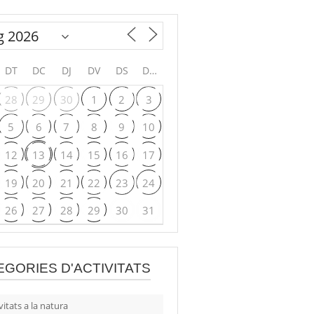
DT
DC
DJ
DV
DS
DG
28
29
30
1
2
3
5
6
7
8
9
10
12
13
14
15
16
17
19
20
21
22
23
24
26
27
28
29
30
31
EGORIES D'ACTIVITATS
vitats a la natura