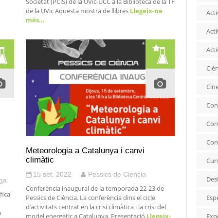
Societat (PCiS) de la UVic-UCC a la Biblioteca de la TF
de la UVic Aquesta mostra de llibres
Llegeix-ne
Acti
més…
Acti
Acti
Ciè
Cin
Con
Con
Con
Meteorologia a Catalunya i canvi
climàtic
Cur
15 set. 2022
Pessics de Ciencia
Des
lga
Conferència inaugural de la temporada 22-23 de
fica
Esp
Pessics de Ciència. La conferència dins el cicle
d’activitats centrat en la crisi climàtica i la crisi del
a
Exp
model energètic a Catalunya. Presentació
Llegeix-