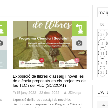
DL
27
4
11
18
25
Exposició de llibres d’assaig i novel·les
de ciència proposats en els projectes de
les TLC i del PLC (SC22CAT)
CAT
15 juny 2022 - 22 des. 2022
UDivulga
t i
Exposició de llibres d’assaig i de novel·les
científiques corresponents al Programa Ciència i
Acti