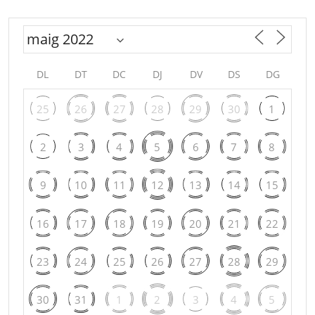
DL
DT
DC
DJ
DV
DS
DG
25
26
27
28
29
30
1
2
3
4
5
6
7
8
9
10
11
12
13
14
15
16
17
18
19
20
21
22
23
24
25
26
27
28
29
30
31
1
2
3
4
5