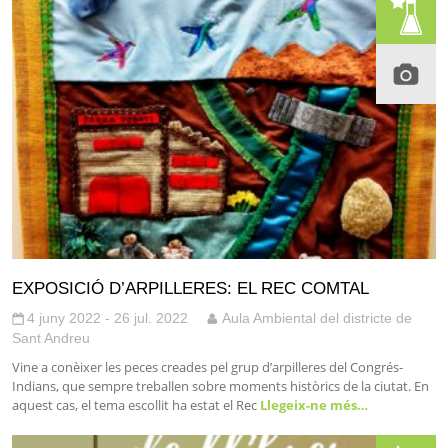
EXPOSICIÓ D’ARPILLERES: EL REC COMTAL
4 juny 2022 - 26 jul. 2022
Aula Ambiental del districte de
Sant Andreu
Vine a conèixer les peces creades pel grup d’arpilleres del Congrés-
Indians, que sempre treballen sobre moments històrics de la ciutat. En
aquest cas, el tema escollit ha estat el Rec
Llegeix-ne més…