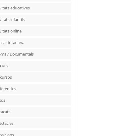
vitats educatives
vitats infantils
vitats online
ncia ciutadana
ema / Documentals
curs
cursos
ferències
sos
tacats
ectacles
osicions