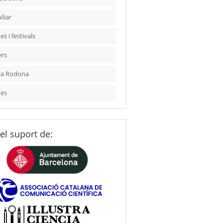
liar
es i festivals
ers
la Rodona
tes
el suport de: