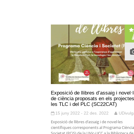
Exposició de llibres d’assaig i novel·
de ciència proposats en els projecte
les TLC i del PLC (SC22CAT)
15 juny 2022 - 22 des. 2022
UDivulg
Exposició de llibres d’assaig i de novel·les
científiques corresponents al Programa Ciència
Societat (PCiS) de la UVic-UCC a la Biblioteca de