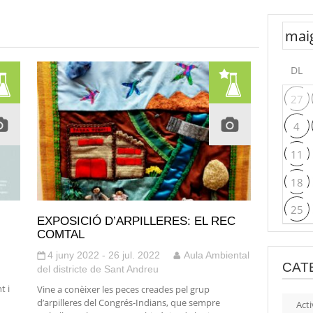
DL
27
4
11
18
25
EXPOSICIÓ D’ARPILLERES: EL REC
COMTAL
4 juny 2022 - 26 jul. 2022
Aula Ambiental
CAT
del districte de Sant Andreu
t i
Vine a conèixer les peces creades pel grup
d’arpilleres del Congrés-Indians, que sempre
Acti