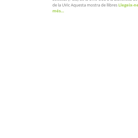
de la UVic Aquesta mostra de llibres
Llegeix-n
més…