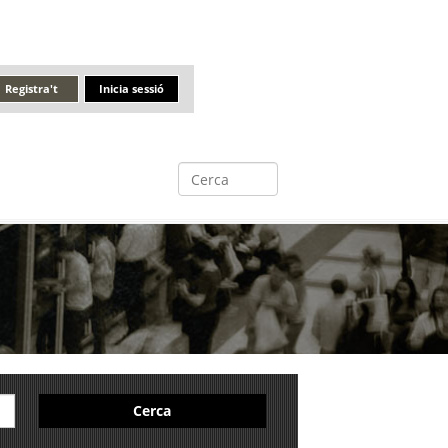
Registra't
Inicia sessió
Cerca