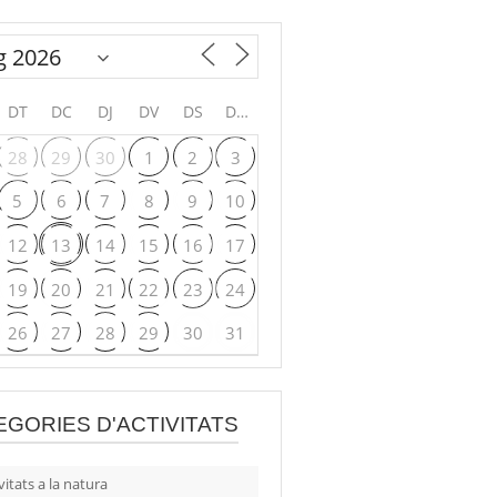
DT
DC
DJ
DV
DS
DG
28
29
30
1
2
3
5
6
7
8
9
10
12
13
14
15
16
17
19
20
21
22
23
24
26
27
28
29
30
31
EGORIES D'ACTIVITATS
vitats a la natura