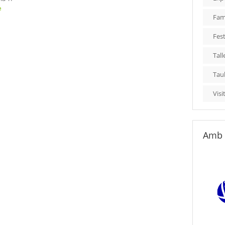
e
Fami
Fest
Tall
Tau
Visi
Amb 