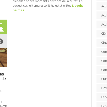
treballen sobre moments històrics de la ciutat. En
aquest cas, el tema escollit ha estat el Rec
Llegeix-
Acti
ne més…
Acti
Acti
Ciè
Cin
Con
Con
Con
les
s de
Cur
Des
a
Esp
 i
Exp
 la TF