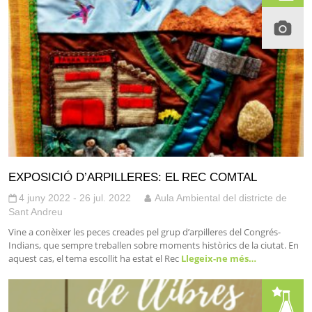
EXPOSICIÓ D’ARPILLERES: EL REC COMTAL
4 juny 2022 - 26 jul. 2022
Aula Ambiental del districte de
Sant Andreu
Vine a conèixer les peces creades pel grup d’arpilleres del Congrés-
Indians, que sempre treballen sobre moments històrics de la ciutat. En
aquest cas, el tema escollit ha estat el Rec
Llegeix-ne més…