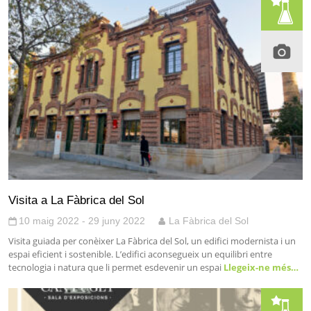
Visita a La Fàbrica del Sol
10 maig 2022 - 29 juny 2022
La Fàbrica del Sol
Visita guiada per conèixer La Fàbrica del Sol, un edifici modernista i un
espai eficient i sostenible. L’edifici aconsegueix un equilibri entre
tecnologia i natura que li permet esdevenir un espai
Llegeix-ne més…