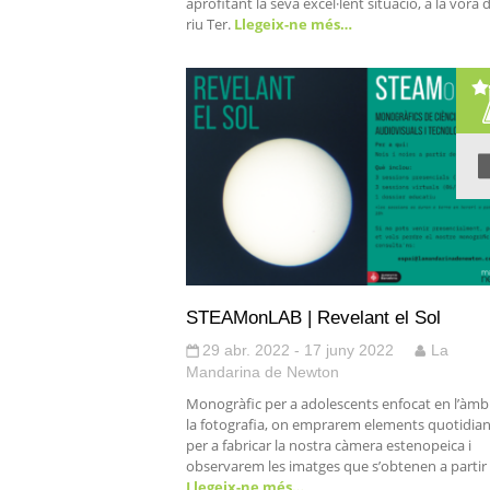
aprofitant la seva excel·lent situació, a la vora 
riu Ter.
Llegeix-ne més…
STEAMonLAB | Revelant el Sol
29 abr. 2022 - 17 juny 2022
La
Mandarina de Newton
Monogràfic per a adolescents enfocat en l’àmb
la fotografia, on emprarem elements quotidia
per a fabricar la nostra càmera estenopeica i
observarem les imatges que s’obtenen a partir
Llegeix-ne més…