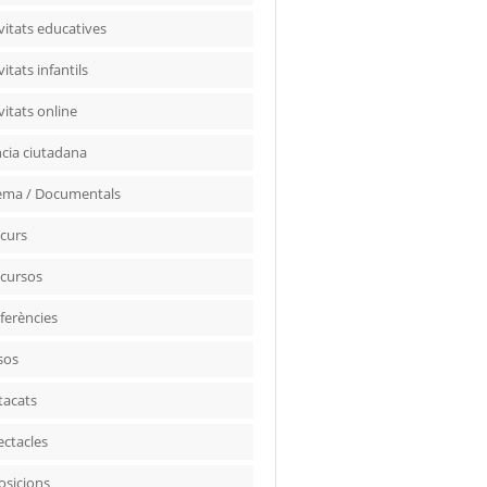
vitats educatives
vitats infantils
vitats online
ncia ciutadana
ema / Documentals
curs
cursos
ferències
sos
tacats
ectacles
osicions