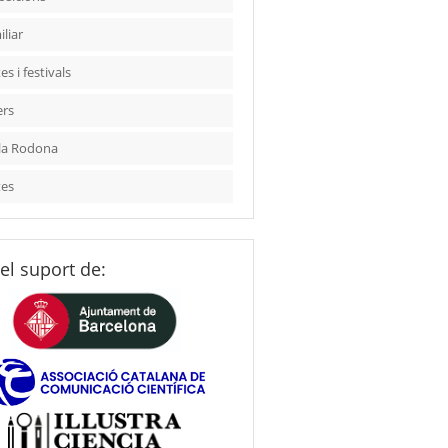
liar
es i festivals
ers
la Rodona
tes
el suport de: