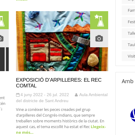
Fami
Fest
Tall
Tau
Visi
EXPOSICIÓ D’ARPILLERES: EL REC
Amb 
COMTAL
4 juny 2022 - 26 jul. 2022
Aula Ambiental
ent
del districte de Sant Andreu
tén
 i
Vine a conèixer les peces creades pel grup
d’arpilleres del Congrés-Indians, que sempre
treballen sobre moments històrics de la ciutat. En
aquest cas, el tema escollit ha estat el Rec
Llegeix-
ne més…