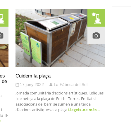
les
Cuidem la plaça
s de
17 juny 2022
La Fàbrica del Sol
Jornada comunitària d’accions artístiques, lúdiques
a
i de neteja a la plaça de Folch i Torres. Entitats i
associacions del barri se sumen a una tarda
 i
d’accions artístiques a la plaça
Llegeix-ne més…
 la TF
e