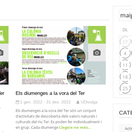
DL
27
4
11
18
25
er
Els diumenges a la vora del Ter
1 gen. 2022 - 31 des. 2022
UDivulga
a
Els diumenges a la vora del Ter són un conjunt
CAT
d’activitats de descoberta dels valors naturals i
culturals del riu Ter. Es poden fer individualment i
en grup. Cada diumenge
Llegeix-ne més…
Acti