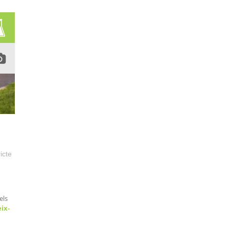
icte
els
ix-