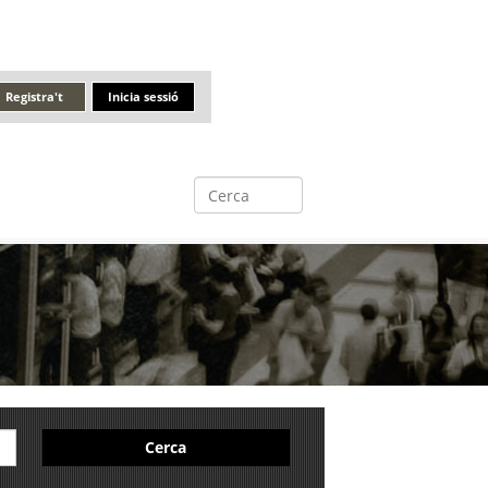
Registra't
Inicia sessió
Cerca