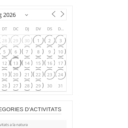
DT
DC
DJ
DV
DS
DG
28
29
30
1
2
3
5
6
7
8
9
10
12
13
14
15
16
17
19
20
21
22
23
24
26
27
28
29
30
31
EGORIES D'ACTIVITATS
vitats a la natura