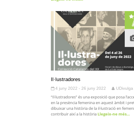
Il·lustradores
4 juny 2022 - 26 juny 2022
UDivulga
“Il·lustradores” és una exposició que posa l’acc
en la presència femenina en aquest àmbit i pre
dibuixar una història de la il·lustració en femení
contribuir així a la història
Llegeix-ne més…