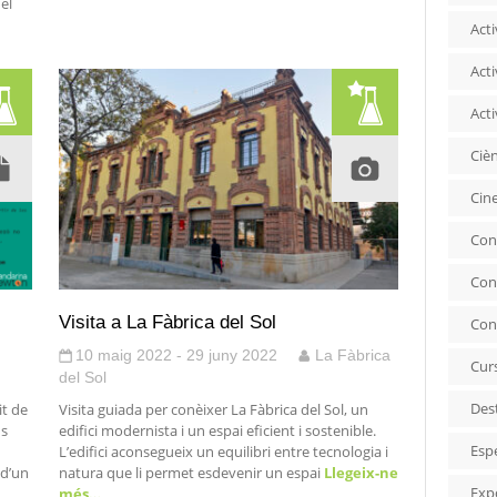
del
Acti
Acti
Acti
Ciè
Cin
Con
Con
Visita a La Fàbrica del Sol
Con
10 maig 2022 - 29 juny 2022
La Fàbrica
Cur
del Sol
Des
it de
Visita guiada per conèixer La Fàbrica del Sol, un
ns
edifici modernista i un espai eficient i sostenible.
Esp
L’edifici aconsegueix un equilibri entre tecnologia i
 d’un
natura que li permet esdevenir un espai
Llegeix-ne
Exp
més…