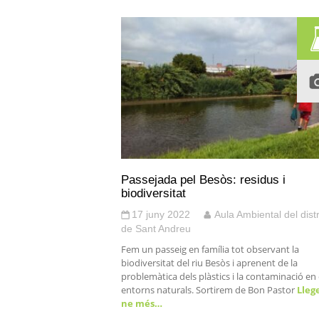
Passejada pel Besòs: residus i
biodiversitat
17 juny 2022
Aula Ambiental del distr
de Sant Andreu
Fem un passeig en família tot observant la
biodiversitat del riu Besòs i aprenent de la
problemàtica dels plàstics i la contaminació en 
entorns naturals. Sortirem de Bon Pastor
Llege
ne més…