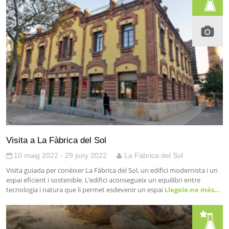
Visita a La Fàbrica del Sol
10 maig 2022 - 29 juny 2022
La Fàbrica del Sol
Visita guiada per conèixer La Fàbrica del Sol, un edifici modernista i un
espai eficient i sostenible. L’edifici aconsegueix un equilibri entre
tecnologia i natura que li permet esdevenir un espai
Llegeix-ne més…