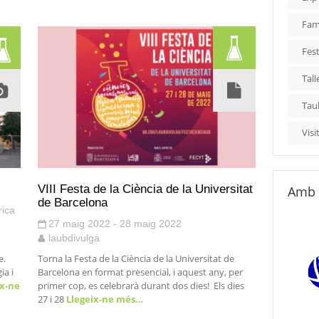
Fami
Fest
Tall
Tau
Visi
VIII Festa de la Ciència de la Universitat
Amb 
de Barcelona
rica
27 maig 2022 - 28 maig 2022
laubdivulga
n
e.
Torna la Festa de la Ciència de la Universitat de
ia i
Barcelona en format presencial, i aquest any, per
x-ne
primer cop, es celebrarà durant dos dies! Els dies
27 i 28
Llegeix-ne més…