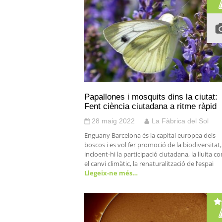
Papallones i mosquits dins la ciutat:
Fent ciència ciutadana a ritme ràpid
28 maig 2022
La Fàbrica del Sol
Enguany Barcelona és la capital europea dels
boscos i es vol fer promoció de la biodiversitat,
incloent-hi la participació ciutadana, la lluita c
el canvi climàtic, la renaturalització de l’espai
Llegeix-ne més…