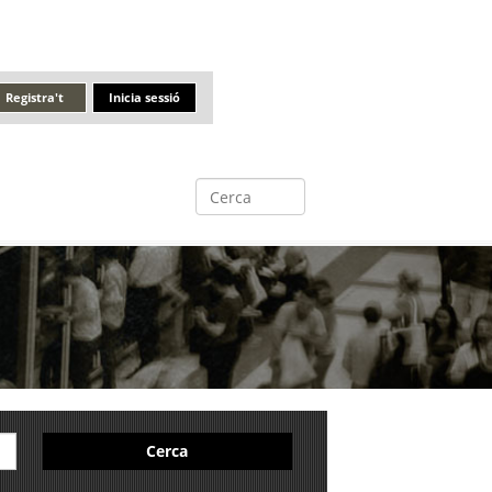
Registra't
Inicia sessió
Cerca