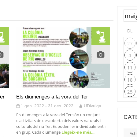
DL
27
4
11
18
25
er
Els diumenges a la vora del Ter
1 gen. 2022 - 31 des. 2022
UDivulga
a
Els diumenges a la vora del Ter són un conjunt
CAT
d’activitats de descoberta dels valors naturals i
culturals del riu Ter. Es poden fer individualment i
en grup. Cada diumenge
Llegeix-ne més…
Acti