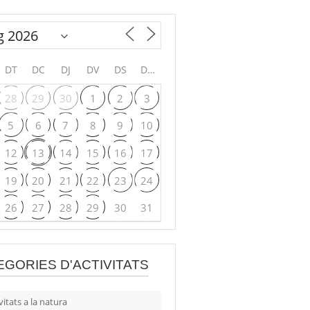
DT
DC
DJ
DV
DS
DG
28
29
30
1
2
3
5
6
7
8
9
10
12
13
14
15
16
17
19
20
21
22
23
24
26
27
28
29
30
31
EGORIES D'ACTIVITATS
vitats a la natura