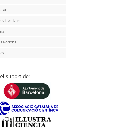
liar
es i festivals
ers
la Rodona
tes
el suport de: