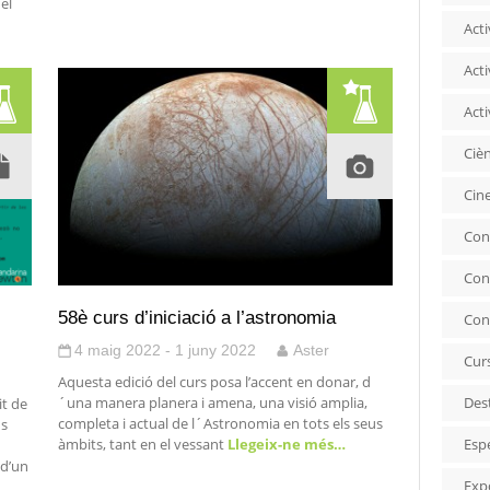
del
Acti
Acti
Acti
Ciè
Cin
Con
Con
58è curs d’iniciació a l’astronomia
Con
4 maig 2022 - 1 juny 2022
Aster
Cur
Aquesta edició del curs posa l’accent en donar, d
Des
´una manera planera i amena, una visió amplia,
it de
completa i actual de l´Astronomia en tots els seus
ns
Esp
àmbits, tant en el vessant
Llegeix-ne més…
 d’un
Exp