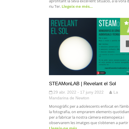
aprofitant la seva excel·lent situació, a la vora 
riu Ter.
Llegeix-ne més…
STEAMonLAB | Revelant el Sol
29 abr. 2022 - 17 juny 2022
La
Mandarina de Newton
Monogràfic per a adolescents enfocat en l’àmb
la fotografia, on emprarem elements quotidia
per a fabricar la nostra càmera estenopeica i
observarem les imatges que s’obtenen a partir
Llegeix-ne més…