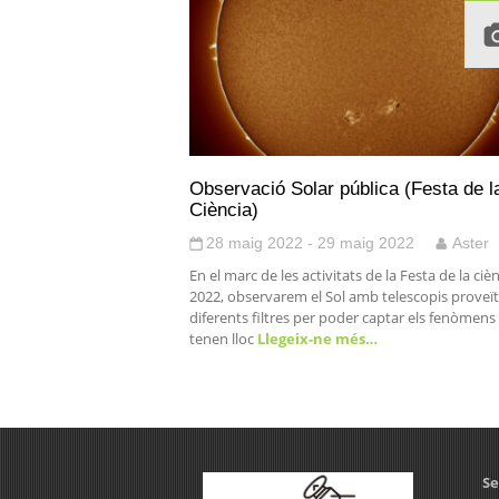
Observació Solar pública (Festa de l
Ciència)
28 maig 2022 - 29 maig 2022
Aster
En el marc de les activitats de la Festa de la ciè
2022, observarem el Sol amb telescopis proveït
diferents filtres per poder captar els fenòmens
tenen lloc
Llegeix-ne més…
Se