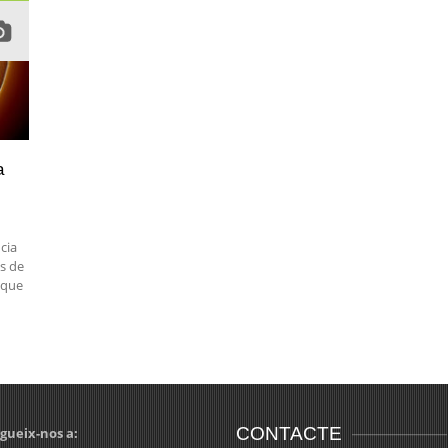
a
ncia
s de
 que
CONTACTE
gueix-nos a: