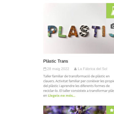
Plàstic Trans
28 maig 2022
La Fàbrica del Sol
Taller familiar de transformació de plàstic en
clauers. Activitat familiar per conèixer les propi
del plàstic i aprendre les diferents formes de
reciclar-lo. El taller consisteix a transformar plàs
en
Llegeix-ne més…