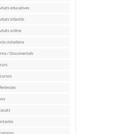
vitats educatives
vitats infantils
vitats online
ncia ciutadana
ema / Documentals
curs
cursos
ferències
sos
tacats
ectacles
osicions