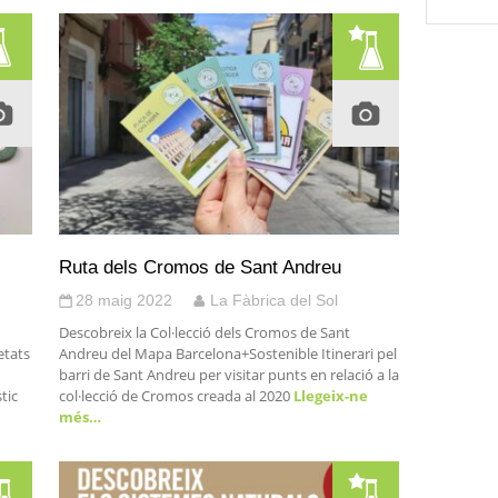
Ruta dels Cromos de Sant Andreu
28 maig 2022
La Fàbrica del Sol
Descobreix la Col·lecció dels Cromos de Sant
etats
Andreu del Mapa Barcelona+Sostenible Itinerari pel
barri de Sant Andreu per visitar punts en relació a la
tic
col·lecció de Cromos creada al 2020
Llegeix-ne
més…