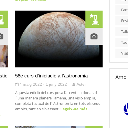
Fami
Fest
Tall
Tau
Visi
stic
58è curs d’iniciació a l’astronomia
Amb 
4 maig 2022 - 1 juny 2022
Aster
Aquesta edició del curs posa l’accent en donar, d
´una manera planera i amena, una visió amplia,
completa i actual de l´Astronomia en tots els seus
àmbits, tant en el vessant
Llegeix-ne més…
…