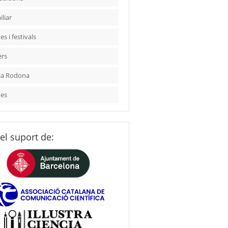
liar
es i festivals
ers
la Rodona
tes
el suport de: