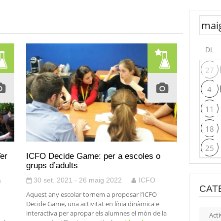
DL
27
4
11
18
25
er
ICFO Decide Game: per a escoles o
grups d’adults
a
30 set. 2021 - 26 maig 2022
ICFO
CAT
Aquest any escolar tornem a proposar l’ICFO
Decide Game, una activitat en línia dinàmica e
interactiva per apropar els alumnes el món de la
Acti