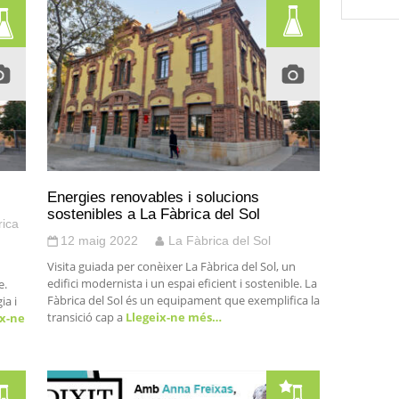
Energies renovables i solucions
sostenibles a La Fàbrica del Sol
rica
12 maig 2022
La Fàbrica del Sol
Visita guiada per conèixer La Fàbrica del Sol, un
n
edifici modernista i un espai eficient i sostenible. La
e.
Fàbrica del Sol és un equipament que exemplifica la
ia i
transició cap a
Llegeix-ne més…
x-ne