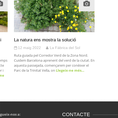
i
La natura ens mostra la solució
12 maig 2022
La Fàbrica del Sol
Ruta guiada pel Corredor Verd de la Zona Nord.
temps
Cuidem Barcelona aprenent del verd de la ciutat. En
cte
aquesta passejada, començarem per conèixer el
r i
Parc de la Trinitat Vella, on
Llegeix-ne més…
-ne
CONTACTE
gueix-nos a: