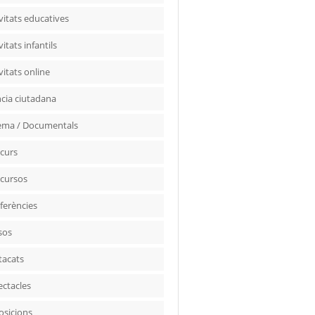
vitats educatives
vitats infantils
vitats online
ncia ciutadana
ema / Documentals
curs
cursos
ferències
sos
tacats
ectacles
osicions