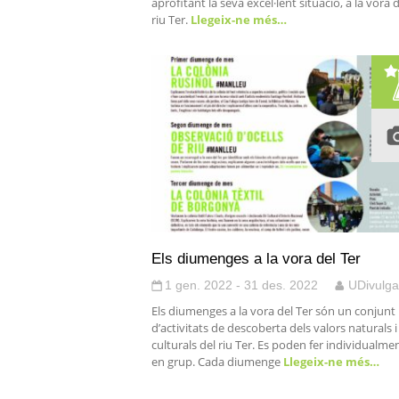
aprofitant la seva excel·lent situació, a la vora 
riu Ter.
Llegeix-ne més…
Els diumenges a la vora del Ter
1 gen. 2022 - 31 des. 2022
UDivulga
Els diumenges a la vora del Ter són un conjunt
d’activitats de descoberta dels valors naturals i
culturals del riu Ter. Es poden fer individualmen
en grup. Cada diumenge
Llegeix-ne més…