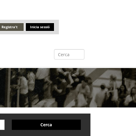
Registra't
Inicia sessió
Cerca