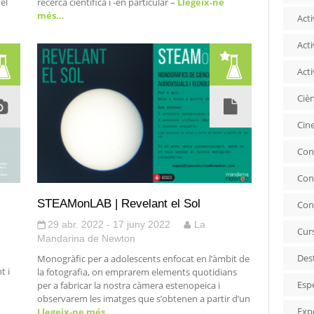
del
recerca científica i -en particular –
Llegeix-ne
més…
Acti
Acti
Acti
Ciè
Cin
Con
Con
STEAMonLAB | Revelant el Sol
Con
29 abr. 2022 - 17 juny 2022
La
Cur
Mandarina de Newton
Des
Monogràfic per a adolescents enfocat en l’àmbit de
t i
la fotografia, on emprarem elements quotidians
Esp
per a fabricar la nostra càmera estenopeica i
observarem les imatges que s’obtenen a partir d’un
Exp
Llegeix-ne més…