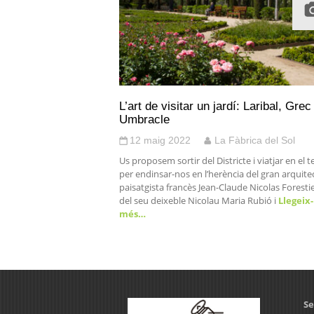
L’art de visitar un jardí: Laribal, Grec 
Umbracle
12 maig 2022
La Fàbrica del Sol
Us proposem sortir del Districte i viatjar en el 
per endinsar-nos en l’herència del gran arquite
paisatgista francès Jean-Claude Nicolas Forestie
del seu deixeble Nicolau Maria Rubió i
Llegeix
més…
Se