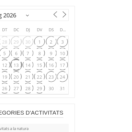
DT
DC
DJ
DV
DS
DG
28
29
30
1
2
3
5
6
7
8
9
10
12
13
14
15
16
17
19
20
21
22
23
24
26
27
28
29
30
31
EGORIES D'ACTIVITATS
vitats a la natura