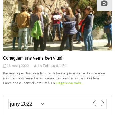
Coneguem uns veïns ben vius!
11 maig 2022
La Fàbrica del Sol
Passejada per descobrir la flora i la fauna que ens envolta i conèixer
millor aquests veïns tan vius amb qui convivim al barri. Cuidem
Barcelona cuidant el verd urbà. En
Llegeix-ne més…