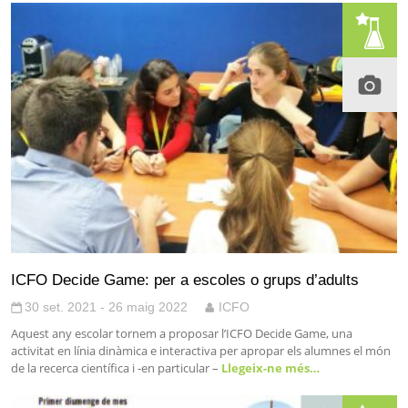
ICFO Decide Game: per a escoles o grups d’adults
30 set. 2021 - 26 maig 2022
ICFO
Aquest any escolar tornem a proposar l’ICFO Decide Game, una
activitat en línia dinàmica e interactiva per apropar els alumnes el món
de la recerca científica i -en particular –
Llegeix-ne més…