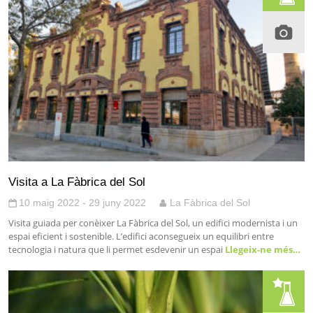
Visita a La Fàbrica del Sol
10 maig 2022 - 29 juny 2022
La Fàbrica del Sol
Visita guiada per conèixer La Fàbrica del Sol, un edifici modernista i un
espai eficient i sostenible. L’edifici aconsegueix un equilibri entre
tecnologia i natura que li permet esdevenir un espai
Llegeix-ne més…