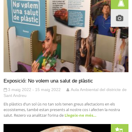
Exposició: No volem una salut de plàstic
3 maig 2022 - 15 maig 2022
Aula Ambiental del districte de
Sant Andreu
Els plàstics d’un sol ús no tan sols tenen greus afectacions en els
ecosistemes, també estan presents al nostre cos i afecten la nostra
salut. Rezero va analitzar l’orina de
Llegeix-ne més…