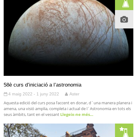
58è curs d’iniciació a l’astronomia
4 maig 2022 - 1 juny 2022
Aster
Aquesta edició del curs posa l’accent en donar, d´una manera planera i
amena, una visió amplia, completa i actual de l´Astronomia en tots els
seus àmbits, tant en el vessant
Llegeix-ne més…