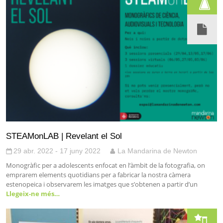
STEAMonLAB | Revelant el Sol
29 abr. 2022 - 17 juny 2022
La Mandarina de Newton
Monogràfic per a adolescents enfocat en l’àmbit de la fotografia, on
emprarem elements quotidians per a fabricar la nostra càmera
estenopeica i observarem les imatges que s’obtenen a partir d’un
Llegeix-ne més…