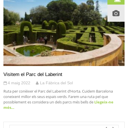
Visitem el Parc del Laberint
4 maig 2022
La Fàbrica del Sol
Ruta per conèixer el Parc del Laberint d’Horta. Cuidem Barcelona
coneixent millor els seus espais verds. Farem una ruta pel que
possiblement es considera un dels parcs més bells de
Llegeix-ne
més…