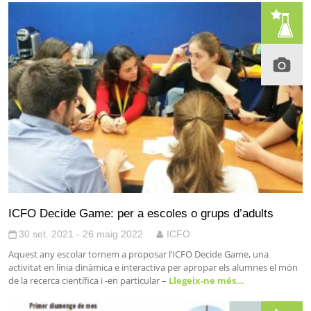
ICFO Decide Game: per a escoles o grups d’adults
30 set. 2021 - 26 maig 2022
ICFO
Aquest any escolar tornem a proposar l’ICFO Decide Game, una
activitat en línia dinàmica e interactiva per apropar els alumnes el món
de la recerca científica i -en particular –
Llegeix-ne més…