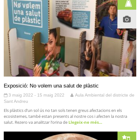
Exposició: No volem una salut de plàstic
3 maig 2022 - 15 maig 2022
Aula Ambiental del districte de
Sant Andreu
Els plàstics d’un sol ús no tan sols tenen greus afectacions en els
ecosistemes, també estan presents al nostre cos i afecten la nostra
salut. Rezero va analitzar l’orina de
Llegeix-ne més…