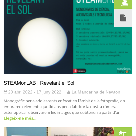
STEAMonLAB | Revelant el Sol
29 abr. 2022 - 17 juny 2022
La Mandarina de Newton
Monogràfic per a adolescents enfocat en l’àmbit de la fotografia, on
emprarem elements quotidians per a fabricar la nostra càmera
estenopeica i observarem les imatges que s’obtenen a partir d’un
Llegeix-ne més…