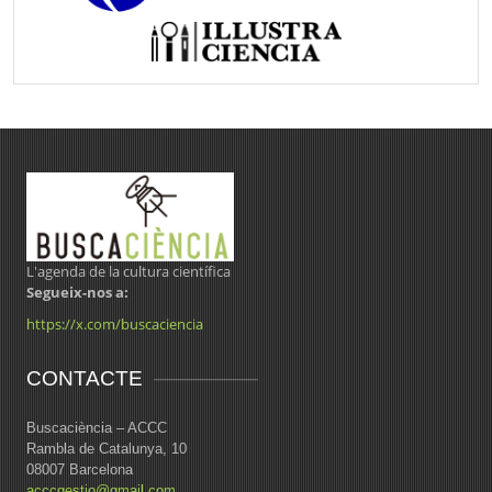
L'agenda de la cultura científica
Segueix-nos a:
https://x.com/buscaciencia
CONTACTE
Buscaciència – ACCC
Rambla de Catalunya, 10
08007 Barcelona
acccgestio@gmail.com