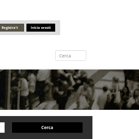
Registra't
Inicia sessió
Cerca