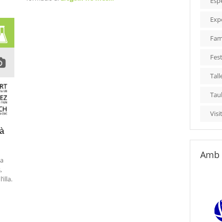
Esp
Exp
Fami
Fest
Tall
Tau
Visi
à
Amb 
ma
,
illa.