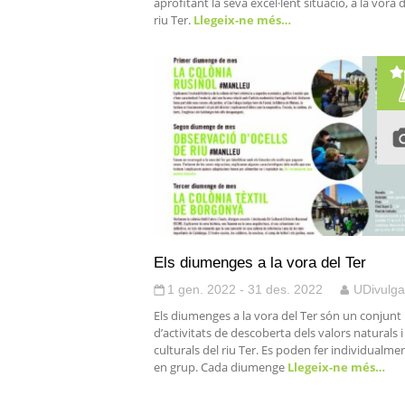
aprofitant la seva excel·lent situació, a la vora 
riu Ter.
Llegeix-ne més…
Els diumenges a la vora del Ter
1 gen. 2022 - 31 des. 2022
UDivulga
Els diumenges a la vora del Ter són un conjunt
d’activitats de descoberta dels valors naturals i
culturals del riu Ter. Es poden fer individualmen
en grup. Cada diumenge
Llegeix-ne més…