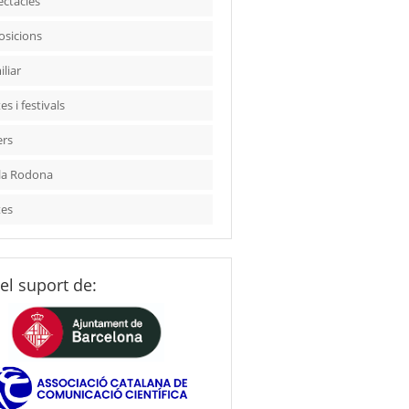
ectacles
osicions
liar
es i festivals
ers
la Rodona
tes
el suport de: