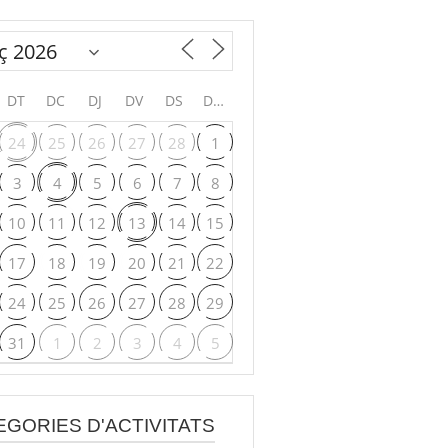
DT
DC
DJ
DV
DS
DG
24
25
26
27
28
1
3
4
5
6
7
8
10
11
12
13
14
15
17
18
19
20
21
22
24
25
26
27
28
29
31
1
2
3
4
5
EGORIES D'ACTIVITATS