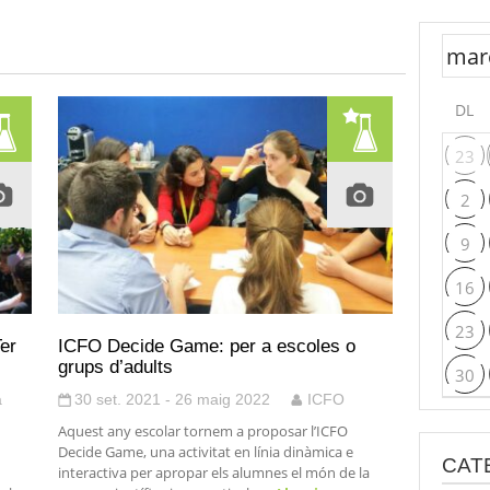
DL
23
2
9
16
23
er
ICFO Decide Game: per a escoles o
grups d’adults
30
a
30 set. 2021 - 26 maig 2022
ICFO
Aquest any escolar tornem a proposar l’ICFO
Decide Game, una activitat en línia dinàmica e
CAT
interactiva per apropar els alumnes el món de la