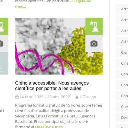
del
recerca científica i -en particular –
Llegeix-ne
més…
Acti
Acti
Acti
Acti
Ciè
Cin
Con
Ciència accessible: Nous avenços
Con
científics per portar a les aules
Con
14 febr. 2022 - 26 abr. 2022
UDivulga
Programa formatiu gratuït de 15 hores sobre temes
Cur
t i
científics d’actualitat dirigit a professorat de
Secundaria, Cicles Formatius de Grau Superior i
Des
Batxillerat. El seu principal objectiu és oferir
formació al
Llegeix-ne més…