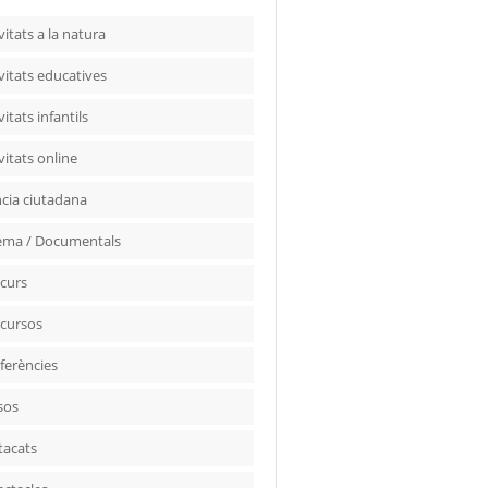
vitats a la natura
vitats educatives
vitats infantils
vitats online
ncia ciutadana
ema / Documentals
curs
cursos
ferències
sos
tacats