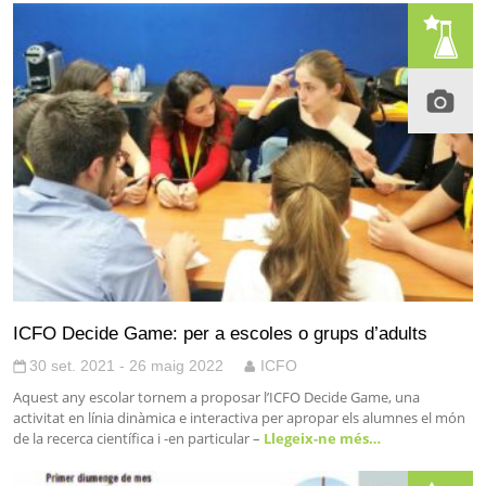
ICFO Decide Game: per a escoles o grups d’adults
30 set. 2021 - 26 maig 2022
ICFO
Aquest any escolar tornem a proposar l’ICFO Decide Game, una
activitat en línia dinàmica e interactiva per apropar els alumnes el món
de la recerca científica i -en particular –
Llegeix-ne més…