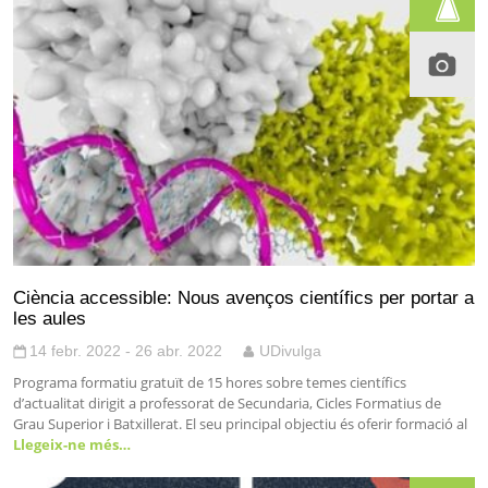
Ciència accessible: Nous avenços científics per portar a
les aules
14 febr. 2022 - 26 abr. 2022
UDivulga
Programa formatiu gratuït de 15 hores sobre temes científics
d’actualitat dirigit a professorat de Secundaria, Cicles Formatius de
Grau Superior i Batxillerat. El seu principal objectiu és oferir formació al
Llegeix-ne més…