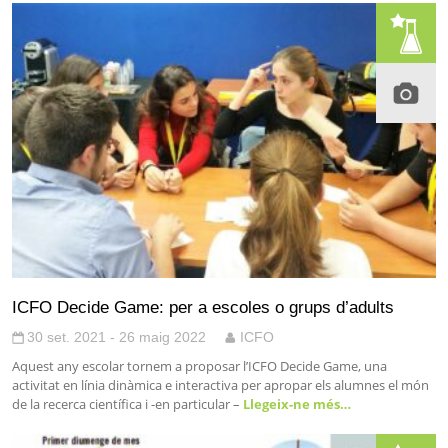
ICFO Decide Game: per a escoles o grups d’adults
30 set. 2021 - 26 maig 2022
ICFO
Aquest any escolar tornem a proposar l’ICFO Decide Game, una
activitat en línia dinàmica e interactiva per apropar els alumnes el món
de la recerca científica i -en particular –
Llegeix-ne més…