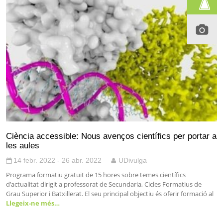
Ciència accessible: Nous avenços científics per portar a
les aules
14 febr. 2022 - 26 abr. 2022
UDivulga
Programa formatiu gratuït de 15 hores sobre temes científics
d’actualitat dirigit a professorat de Secundaria, Cicles Formatius de
Grau Superior i Batxillerat. El seu principal objectiu és oferir formació al
Llegeix-ne més…