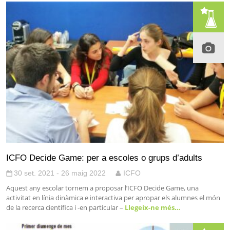
ICFO Decide Game: per a escoles o grups d’adults
30 set. 2021 - 26 maig 2022
ICFO
Aquest any escolar tornem a proposar l’ICFO Decide Game, una
activitat en línia dinàmica e interactiva per apropar els alumnes el món
de la recerca científica i -en particular –
Llegeix-ne més…