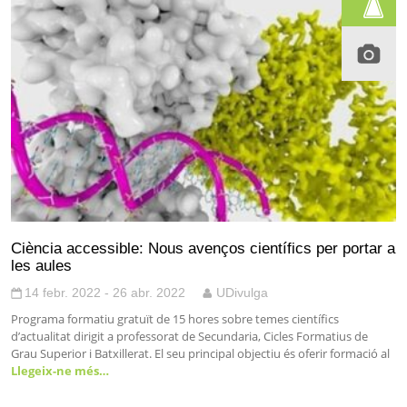
Ciència accessible: Nous avenços científics per portar a
les aules
14 febr. 2022 - 26 abr. 2022
UDivulga
Programa formatiu gratuït de 15 hores sobre temes científics
d’actualitat dirigit a professorat de Secundaria, Cicles Formatius de
Grau Superior i Batxillerat. El seu principal objectiu és oferir formació al
Llegeix-ne més…