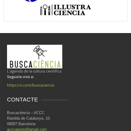
L'agenda de la cultura científica
Segueix-nos a:
https://x.com/buscaciencia
CONTACTE
Buscaciència – ACCC
Rambla de Catalunya, 10
08007 Barcelona
acccgestio@gmail.com