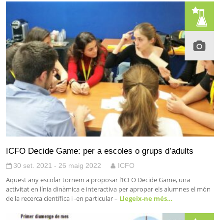
ICFO Decide Game: per a escoles o grups d’adults
30 set. 2021 - 26 maig 2022
ICFO
Aquest any escolar tornem a proposar l’ICFO Decide Game, una
activitat en línia dinàmica e interactiva per apropar els alumnes el món
de la recerca científica i -en particular –
Llegeix-ne més…