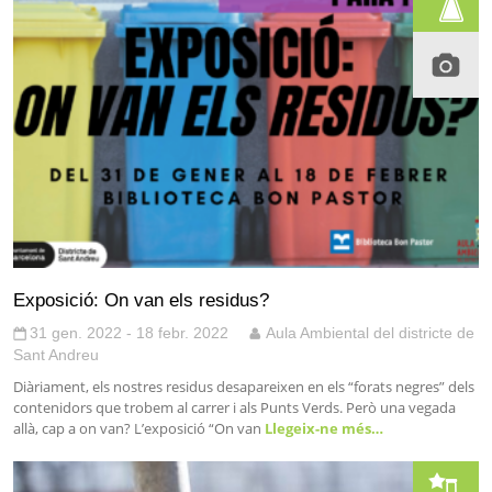
Exposició: On van els residus?
31 gen. 2022 - 18 febr. 2022
Aula Ambiental del districte de
Sant Andreu
Diàriament, els nostres residus desapareixen en els “forats negres” dels
contenidors que trobem al carrer i als Punts Verds. Però una vegada
allà, cap a on van? L’exposició “On van
Llegeix-ne més…