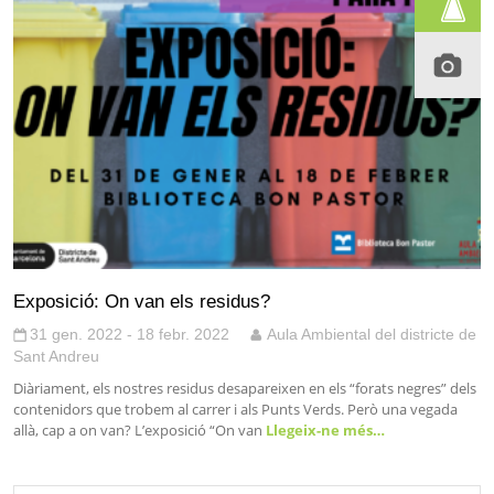
Exposició: On van els residus?
31 gen. 2022 - 18 febr. 2022
Aula Ambiental del districte de
Sant Andreu
Diàriament, els nostres residus desapareixen en els “forats negres” dels
contenidors que trobem al carrer i als Punts Verds. Però una vegada
allà, cap a on van? L’exposició “On van
Llegeix-ne més…