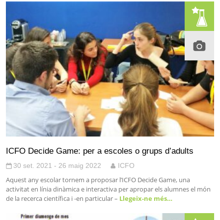
ICFO Decide Game: per a escoles o grups d’adults
30 set. 2021 - 26 maig 2022
ICFO
Aquest any escolar tornem a proposar l’ICFO Decide Game, una
activitat en línia dinàmica e interactiva per apropar els alumnes el món
de la recerca científica i -en particular –
Llegeix-ne més…