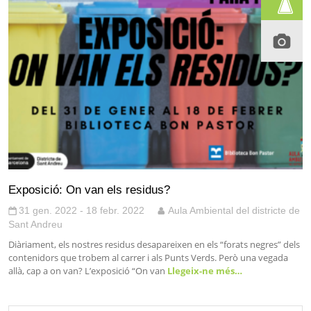
Exposició: On van els residus?
31 gen. 2022 - 18 febr. 2022
Aula Ambiental del districte de
Sant Andreu
Diàriament, els nostres residus desapareixen en els “forats negres” dels
contenidors que trobem al carrer i als Punts Verds. Però una vegada
allà, cap a on van? L’exposició “On van
Llegeix-ne més…