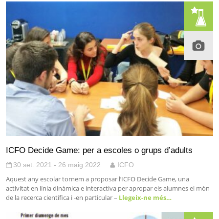
ICFO Decide Game: per a escoles o grups d’adults
30 set. 2021 - 26 maig 2022
ICFO
Aquest any escolar tornem a proposar l’ICFO Decide Game, una
activitat en línia dinàmica e interactiva per apropar els alumnes el món
de la recerca científica i -en particular –
Llegeix-ne més…