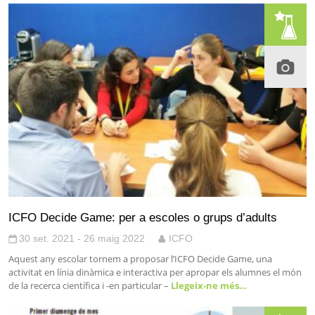
ICFO Decide Game: per a escoles o grups d’adults
30 set. 2021 - 26 maig 2022
ICFO
Aquest any escolar tornem a proposar l’ICFO Decide Game, una
activitat en línia dinàmica e interactiva per apropar els alumnes el món
de la recerca científica i -en particular –
Llegeix-ne més…