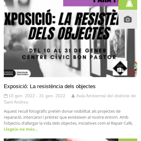
Exposició: La resistència dels objectes
10 gen. 2022 - 31 gen. 2022
Aula Ambiental del districte de
Sant Andreu
Aquest recull fotogràfic pretén donar visibilitat als projectes de
reparació, intercanvi i préstec que existeixen al nostre entorn. Amb
l’objectiu d’allargar la vida dels objectes, iniciatives com el Repair Cafè,
Llegeix-ne més…