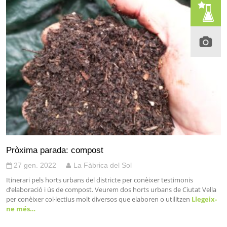
Pròxima parada: compost
27 gen. 2022
La Fàbrica del Sol
Itinerari pels horts urbans del districte per conèixer testimonis
d’elaboració i ús de compost. Veurem dos horts urbans de Ciutat Vella
per conèixer col·lectius molt diversos que elaboren o utilitzen
Llegeix-
ne més…