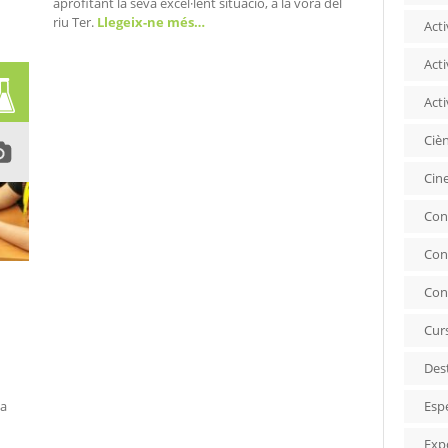
aprofitant la seva excel·lent situació, a la vora del
riu Ter.
Llegeix-ne més…
Acti
Acti
Acti
Ciè
Cin
Con
Con
Con
Cur
Des
Esp
la
Exp