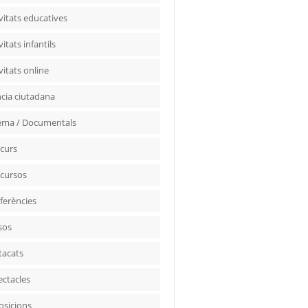
vitats educatives
vitats infantils
vitats online
ncia ciutadana
ema / Documentals
curs
cursos
ferències
sos
tacats
ectacles
osicions