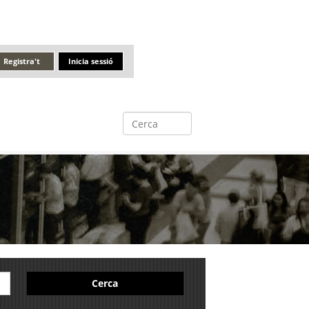
Registra't
Inicia sessió
Cerca