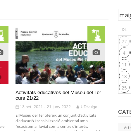
DL
27
4
11
18
25
Activitats educatives del Museu del Ter
curs 21/22
13 set. 2021 - 21 juny 2022
UDivulga
CAT
El Museu del Ter ofereix un conjunt d’activitats
d’educació i sensibilització ambiental amb
 el
l’ecosistema fluvial com a centre d’interès,
Acti