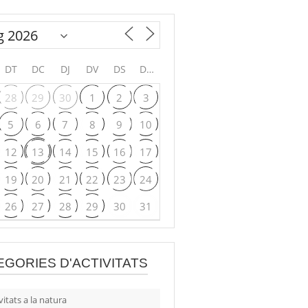
DT
DC
DJ
DV
DS
DG
28
29
30
1
2
3
5
6
7
8
9
10
12
13
14
15
16
17
19
20
21
22
23
24
26
27
28
29
30
31
EGORIES D'ACTIVITATS
vitats a la natura