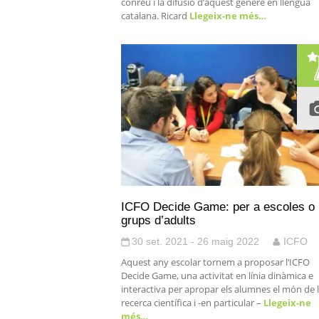
conreu i la difusió d’aquest gènere en llengua
catalana. Ricard
Llegeix-ne més…
ICFO Decide Game: per a escoles o
grups d’adults
30 set. 2021 - 26 maig 2022
ICFO
Aquest any escolar tornem a proposar l’ICFO
Decide Game, una activitat en línia dinàmica e
interactiva per apropar els alumnes el món de 
recerca científica i -en particular –
Llegeix-ne
més…