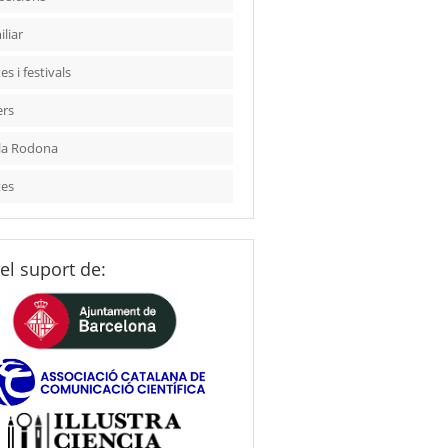
liar
es i festivals
ers
la Rodona
tes
el suport de: