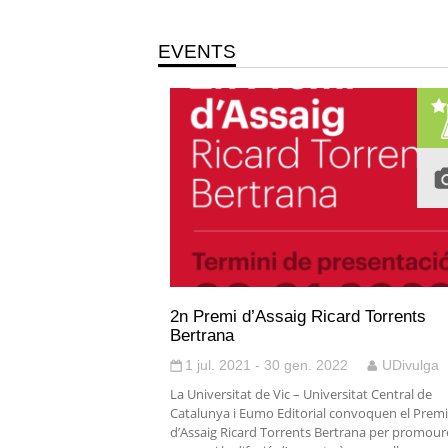
EVENTS
2n Premi d’Assaig Ricard Torrents
Bertrana
1 jul. 2021 - 30 gen. 2022
UDivulga
La Universitat de Vic – Universitat Central de
Catalunya i Eumo Editorial convoquen el Premi
d’Assaig Ricard Torrents Bertrana per promoure