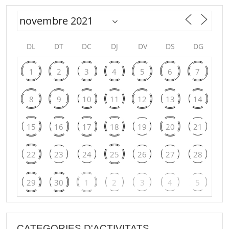
DL
DT
DC
DJ
DV
DS
DG
1
2
3
4
5
6
7
8
9
10
11
12
13
14
15
16
17
18
19
20
21
22
23
24
25
26
27
28
29
30
1
2
3
4
5
CATEGORIES D'ACTIVITATS