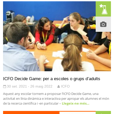
ICFO Decide Game: per a escoles o grups d’adults
30 set. 2021 - 26 maig 2022
ICFO
Aquest any escolar tornem a proposar l’ICFO Decide Game, una
activitat en línia dinàmica e interactiva per apropar els alumnes el món
de la recerca científica i -en particular –
Llegeix-ne més…