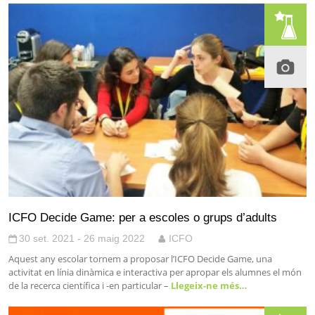
ICFO Decide Game: per a escoles o grups d’adults
30 set. 2021 - 26 maig 2022
ICFO
Aquest any escolar tornem a proposar l’ICFO Decide Game, una
activitat en línia dinàmica e interactiva per apropar els alumnes el món
de la recerca científica i -en particular –
Llegeix-ne més…