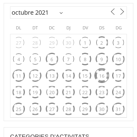
DL
DT
DC
DJ
DV
DS
DG
27
28
29
30
1
2
3
4
5
6
7
8
9
10
11
12
13
14
15
16
17
18
19
20
21
22
23
24
25
26
27
28
29
30
31
CATEGORIES D'ACTIVITATS