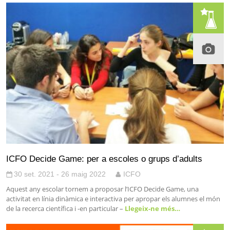
ICFO Decide Game: per a escoles o grups d’adults
30 set. 2021 - 26 maig 2022
ICFO
Aquest any escolar tornem a proposar l’ICFO Decide Game, una
activitat en línia dinàmica e interactiva per apropar els alumnes el món
de la recerca científica i -en particular –
Llegeix-ne més…